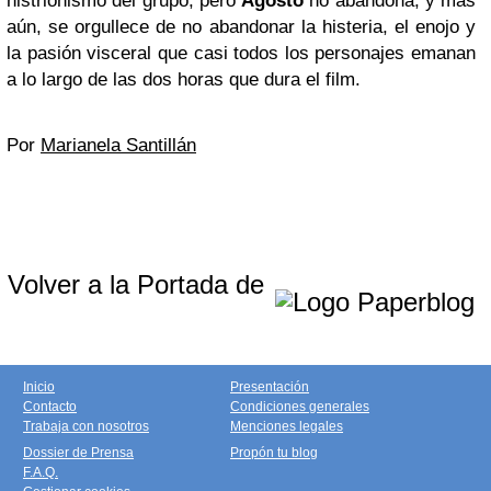
histrionismo del grupo, pero
Agosto
no abandona, y más
aún, se orgullece de no abandonar la histeria, el enojo y
la pasión visceral que casi todos los personajes emanan
a lo largo de las dos horas que dura el film.
Por
Marianela Santillán
Volver a la Portada de
Inicio
Presentación
Contacto
Condiciones generales
Trabaja con nosotros
Menciones legales
Dossier de Prensa
Propón tu blog
F.A.Q.