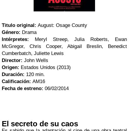
Titulo original:
August: Osage County
Género:
Drama
Intérpretes:
Meryl Streep, Julia Roberts, Ewan
McGregor, Chris Cooper, Abigail Breslin, Benedict
Cumberbatch, Juliette Lewis
Director:
John Wells
Origen:
Estados Unidos (2013)
Duración:
120 min.
Calificación:
AM16
Fecha de estreno:
06/02/2014
El secreto de su caos
Es sabido que la adaptación al cine de una obra teatral