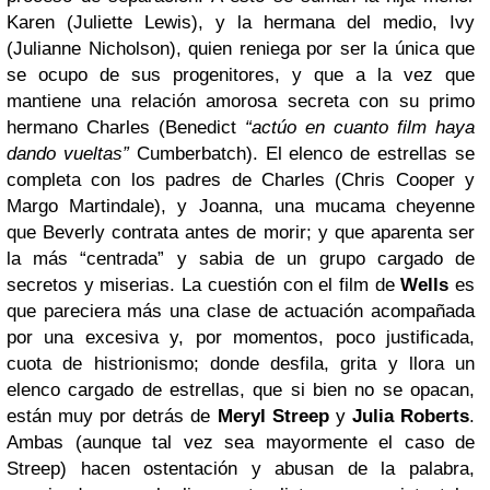
Karen (Juliette Lewis), y la hermana del medio, Ivy
(Julianne Nicholson), quien reniega por ser la única que
se ocupo de sus progenitores, y que a la vez que
mantiene una relación amorosa secreta con su primo
hermano Charles (Benedict
“actúo en cuanto film haya
dando vueltas”
Cumberbatch). El elenco de estrellas se
completa con los padres de Charles (Chris Cooper y
Margo Martindale), y Joanna, una mucama cheyenne
que Beverly contrata antes de morir; y que aparenta ser
la más “centrada” y sabia de un grupo cargado de
secretos y miserias.
La cuestión con el film de
Wells
es
que pareciera más una clase de actuación acompañada
por una excesiva y, por momentos, poco justificada,
cuota de histrionismo; donde desfila, grita y llora un
elenco cargado de estrellas, que si bien no se opacan,
están muy por detrás de
Meryl Streep
y
Julia Roberts
.
Ambas (aunque tal vez sea mayormente el caso de
Streep) hacen ostentación y abusan de la palabra,