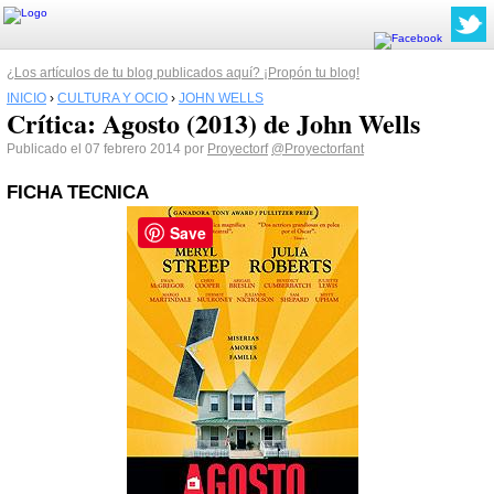
¿Los artículos de tu blog publicados aquí? ¡Propón tu blog!
INICIO
›
CULTURA Y OCIO
›
JOHN WELLS
Crítica: Agosto (2013) de John Wells
Publicado el 07 febrero 2014 por
Proyectorf
@Proyectorfant
FICHA TECNICA
Save