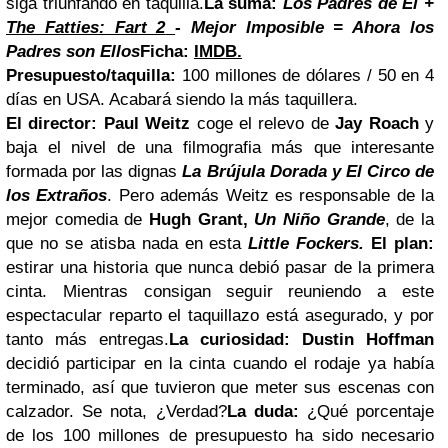
siga triunfando en taquilla.
La suma:
Los Padres de Él +
The Fatties: Fart 2
- Mejor Imposible = Ahora los
Padres son Ellos
Ficha:
IMDB.
Presupuesto/taquilla:
100 millones de dólares / 50 en 4
días en USA. Acabará siendo la más taquillera.
El director:
Paul Weitz
coge el relevo de
Jay Roach
y
baja el nivel de una filmografia más que interesante
formada por las dignas
La Brújula Dorada y El Circo de
los Extraños
. Pero además Weitz es responsable de la
mejor comedia de
Hugh Grant,
Un Niño Grande
, de la
que no se atisba nada en esta
Little Fockers.
El plan:
estirar una historia que nunca debió pasar de la primera
cinta. Mientras consigan seguir reuniendo a este
espectacular reparto el taquillazo está asegurado, y por
tanto más entregas.
La curiosidad:
Dustin Hoffman
decidió participar en la cinta cuando el rodaje ya había
terminado, así que tuvieron que meter sus escenas con
calzador. Se nota, ¿Verdad?
La duda:
¿Qué porcentaje
de los 100 millones de presupuesto ha sido necesario