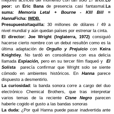
mejores actrices del momento con tan solo 17 años.
Lo
peor:
un
Eric Bana
de presencia casi fantasmal.
La
suma:
Memoria Letal + Bourne - KIll Bill =
Hanna
Ficha:
IMDB.
Presupuesto/taquilla:
30 millones de dólares / 49 a
nivel mundial y aún quedan países por estrenar la cinta.
El director:
Joe Wright
(Inglaterra, 1972)
consiguió
hacerse cierto nombre con un debut resultón como es la
última adaptación de
Orgullo y Prejuicio
con
Keira
Knightley
. No tardó en consolidarse con esa delicia
llamada
Expiación,
pero en su tercer film flaqueó y
El
Solista
parecía confirmar que Wright solo se siente
cómodo en ambientes históricos. En
Hanna
parece
dispuesto a desmentirlo.
La curiosidad:
la banda sonora corre a cargo del duo
electrónico Chemical Brothers, que tras interpretar
varios temas de la reciente
Cisne Negro
parecen
haberle cogido el gusto a las bandas sonoras
La duda:
¿Por qué Hanna puede pasar inadvertida ante