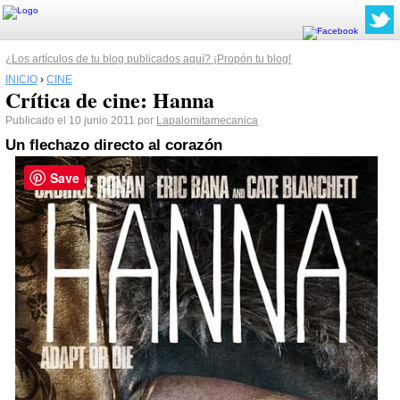
¿Los artículos de tu blog publicados aquí? ¡Propón tu blog!
INICIO
›
CINE
Crítica de cine: Hanna
Publicado el 10 junio 2011 por
Lapalomitamecanica
Un flechazo directo al corazón
Save