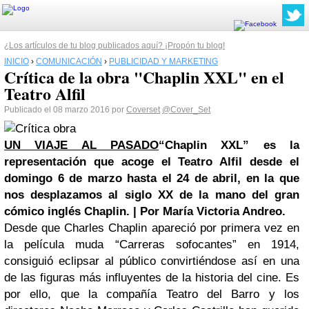
¿Los artículos de tu blog publicados aquí? ¡Propón tu blog!
INICIO
›
COMUNICACIÓN
›
PUBLICIDAD Y MARKETING
Crítica de la obra "Chaplin XXL" en el
Teatro Alfil
Publicado el 08 marzo 2016 por
Coverset
@Cover_Set
UN VIAJE AL PASADO
“Chaplin XXL” es la
representación que acoge el Teatro Alfil desde el
domingo 6 de marzo hasta el 24 de abril, en la que
nos desplazamos al siglo XX de la mano del gran
cómico inglés Chaplin. | Por María Victoria Andreo.
Desde que Charles Chaplin apareció por primera vez en
la película muda “Carreras sofocantes” en 1914,
consiguió eclipsar al público convirtiéndose así en una
de las figuras más influyentes de la historia del cine. Es
por ello, que la compañía Teatro del Barro y los