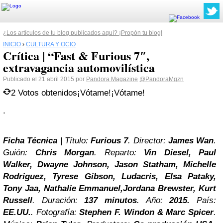
¿Los artículos de tu blog publicados aquí? ¡Propón tu blog!
INICIO
›
CULTURA Y OCIO
Crítica | “Fast & Furious 7″,
extravagancia automovilística
Publicado el 21 abril 2015 por
Pandora Magazine
@PandoraMgzn
2
Votos obtenidos
¡Vótame!
¡Vótame!
.
Ficha Técnica
| Título:
Furious 7
. Director:
James Wan
.
Guión:
Chris Morgan
. Reparto:
Vin Diesel, Paul
Walker, Dwayne Johnson, Jason Statham, Michelle
Rodriguez, Tyrese Gibson, Ludacris, Elsa Pataky,
Tony Jaa, Nathalie Emmanuel,Jordana Brewster, Kurt
Russell
. Duración:
137 minutos
. Año:
2015.
País:
EE.UU.
. Fotografía:
Stephen F. Windon & Marc Spicer
.