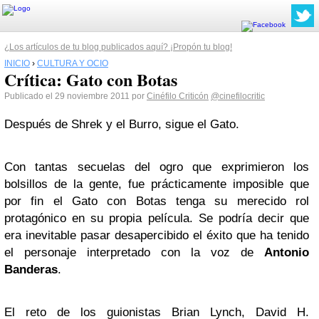
¿Los artículos de tu blog publicados aquí? ¡Propón tu blog!
INICIO
›
CULTURA Y OCIO
Crítica: Gato con Botas
Publicado el 29 noviembre 2011 por
Cinéfilo Criticón
@cinefilocritic
Después de Shrek y el Burro, sigue el Gato.
Con tantas secuelas del ogro que exprimieron los
bolsillos de la gente, fue prácticamente imposible que
por fin el Gato con Botas tenga su merecido rol
protagónico en su propia película. Se podría decir que
era inevitable pasar desapercibido el éxito que ha tenido
el personaje interpretado con la voz de
Antonio
Banderas
.
El reto de los guionistas Brian Lynch, David H.