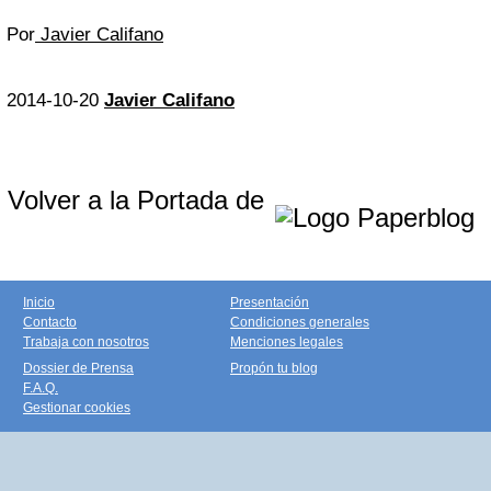
Por
Javier Califano
2014-10-20
Javier Califano
Volver a la Portada de
Inicio
Presentación
Contacto
Condiciones generales
Trabaja con nosotros
Menciones legales
Dossier de Prensa
Propón tu blog
F.A.Q.
Gestionar cookies