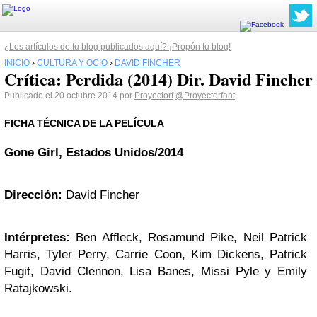
¿Los artículos de tu blog publicados aquí? ¡Propón tu blog!
INICIO
›
CULTURA Y OCIO
›
DAVID FINCHER
Crítica: Perdida (2014) Dir. David Fincher
Publicado el 20 octubre 2014 por
Proyectorf
@Proyectorfant
FICHA TÉCNICA DE LA PELÍCULA
Gone Girl, Estados Unidos/2014
Dirección:
David Fincher
Intérpretes:
Ben Affleck, Rosamund Pike, Neil Patrick
Harris, Tyler Perry, Carrie Coon, Kim Dickens, Patrick
Fugit, David Clennon, Lisa Banes, Missi Pyle y Emily
Ratajkowski.