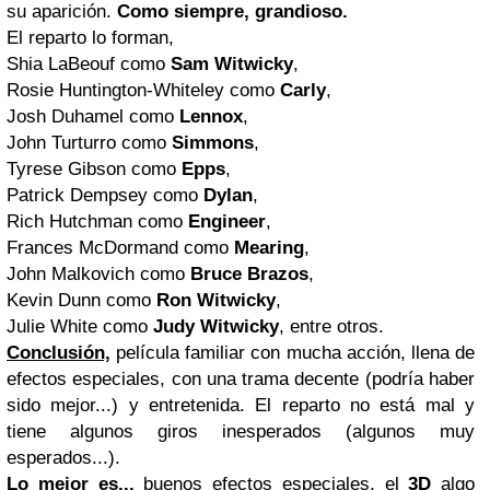
su aparición.
Como siempre, grandioso.
El reparto lo forman,
Shia LaBeouf como
Sam Witwicky
,
Rosie Huntington-Whiteley como
Carly
,
Josh Duhamel como
Lennox
,
John Turturro como
Simmons
,
Tyrese Gibson como
Epps
,
Patrick Dempsey como
Dylan
,
Rich Hutchman como
Engineer
,
Frances McDormand como
Mearing
,
John Malkovich como
Bruce Brazos
,
Kevin Dunn como
Ron Witwicky
,
Julie White como
Judy Witwicky
, entre otros.
Conclusión,
película familiar con mucha acción, llena de
efectos especiales, con una trama decente (podría haber
sido mejor...) y entretenida. El reparto no está mal y
tiene algunos giros inesperados (algunos muy
esperados...).
Lo mejor es...
buenos efectos especiales, el
3D
algo