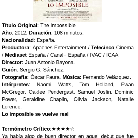
Título Original
: The Impossible
Año
: 2012.
Duración
: 108 minutos.
Nacionalidad
: España.
Productora
:
Apaches Entertainment /
Telecinco
Cinema
/
Mediaset
España / Canal+ España / IVAC / ICAA
Director
: Juan Antonio Bayona.
Guión
: Sergio G. Sánchez.
Fotografía:
Óscar Faura.
Música
: Fernando Velázquez.
Intérpretes
: Naomi Watts, Tom Holland, Ewan
McGregor, Oaklee Pendergast, Samuel Joslin, Dominic
Power, Geraldine Chaplin, Olivia Jackson, Natalie
Lorence.
Lo imposible se vuelve real
Termómetro Crítico
:
★★★★☆
Ya había algo de buen director en aquel debut que fue