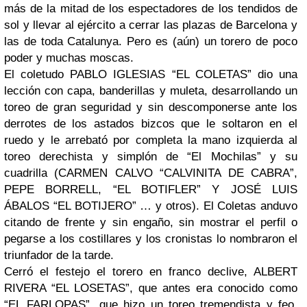
más de la mitad de los espectadores de los tendidos de
sol y llevar al ejército a cerrar las plazas de Barcelona y
las de toda Catalunya. Pero es (aún) un torero de poco
poder y muchas moscas.
El coletudo PABLO IGLESIAS “EL COLETAS” dio una
lección con capa, banderillas y muleta, desarrollando un
toreo de gran seguridad y sin descomponerse ante los
derrotes de los astados bizcos que le soltaron en el
ruedo y le arrebató por completa la mano izquierda al
toreo derechista y simplón de “El Mochilas” y su
cuadrilla (CARMEN CALVO “CALVINITA DE CABRA”,
PEPE BORRELL, “EL BOTIFLER” Y JOSÉ LUIS
ÁBALOS “EL BOTIJERO” … y otros). El Coletas anduvo
citando de frente y sin engaño, sin mostrar el perfil o
pegarse a los costillares y los cronistas lo nombraron el
triunfador de la tarde.
Cerró el festejo el torero en franco declive, ALBERT
RIVERA “EL LOSETAS”, que antes era conocido como
“EL FARLOPAS”, que hizo un toreo tremendista y feo,