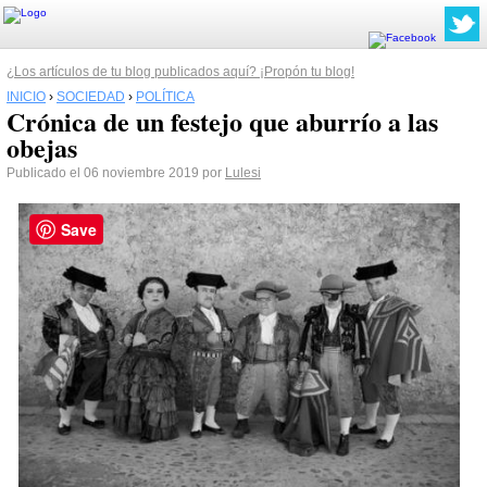
¿Los artículos de tu blog publicados aquí? ¡Propón tu blog!
INICIO
›
SOCIEDAD
›
POLÍTICA
Crónica de un festejo que aburrío a las
obejas
Publicado el 06 noviembre 2019 por
Lulesi
Save