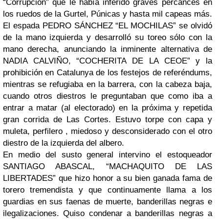
“Corrupción” que le había inferido graves percances en
los ruedos de la Gurtel, Púnicas y hasta mil capeas más.
El espada PEDRO SÁNCHEZ “EL MOCHILAS” se olvidó
de la mano izquierda y desarrolló su toreo sólo con la
mano derecha, anunciando la inminente alternativa de
NADIA CALVIÑO, “COCHERITA DE LA CEOE” y la
prohibición en Catalunya de los festejos de referéndums,
mientras se refugiaba en la barrera, con la cabeza baja,
cuando otros diestros le preguntaban que como iba a
entrar a matar (al electorado) en la próxima y repetida
gran corrida de Las Cortes. Estuvo torpe con capa y
muleta, perfilero , miedoso y desconsiderado con el otro
diestro de la izquierda del albero.
En medio del susto general intervino el estoqueador
SANTIAGO ABASCAL, “MACHAQUITO DE LAS
LIBERTADES” que hizo honor a su bien ganada fama de
torero tremendista y que continuamente llama a los
guardias en sus faenas de muerte, banderillas negras e
ilegalizaciones. Quiso condenar a banderillas negras a