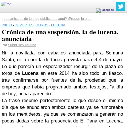
¿Los artículos de tu blog publicados aquí? ¡Propón tu blog!
INICIO
›
DEPORTES
›
TOROS
›
LUCENA
Crónica de una suspensión, la de lucena,
anunciada
Por
SubbÉtica Taurina
Ni la novillada con caballos anunciada para Semana
Santa, ni la corrida de toros prevista para el 4 de mayo.
Lo que parecía un esperanzador resurgir de la plaza de
toros de
Lucena
en este 2014 ha sido todo un fiasco,
tras confirmarse por fuentes de la propiedad que la
empresa que había programado ambos festejos, "a día
de hoy, ni ha aparecido".
La frase resume perfectamente lo que desde el mismo
día que se anunciaron ambos carteles ya se rumoreaba
en los mentideros, ya que se comenzaron a generar no
pocas dudas sobre la presencia de El Pana en Lucena,