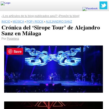
¿Los artículos de tu blog publicados aquí? ¡Propón tu blog!
INICIO
›
MÚSICA
›
POP / ROCK
›
ALEJANDRO SANZ
Crónica del ‘Sirope Tour’ de Alejandro
Sanz en Málaga
Por
Popelera
Save