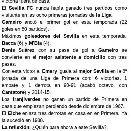
victoria fuera de casa.
El
Sevilla FC
nunca había ganado tres partidos como
visitante en las ocho primeras jornadas de
la Liga
.
Gameiro
anotó el primer gol en esta temporada (22
goles en 50 partidos).
Máximos
goleadores del Sevilla
en esta temporada:
Bacca
(6) y
M'Bia
(4).
Denis Suárez
con su pase de gol a
Gameiro
se
convierte en el
mejor asistente a domicilio
con tres
pases.
Con esta victoria,
Emery
iguala al
mejor Sevilla
en la 8ª
jornada de una Liga de Primera con: 6 victorias, 1
empate y 1 derrota en 90-91 (acabó octavo, con
Cantatore
) y 2014-15.
Los
franjiverdes
no ganan un partido de Primera en
casa que empiezan perdiendo desde diciembre de 1967.
El
Elche
enlaza tres derrotas en casa en en Primera. Ya
la sucedió en 1988.
La reflexión
: ¿Quién para ahora a este Sevilla?.