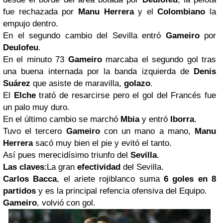
fue rechazada por
Manu Herrera
y el
Colombiano
la
empujo dentro.
En el segundo cambio del Sevilla entró
Gameiro
por
Deulofeu
.
En el minuto 73
Gameiro
marcaba el segundo gol tras
una buena internada por la banda izquierda de
Denis
Suárez
que asiste de maravilla,
golazo
.
El
Elche
trató de resarcirse pero el gol del Francés fue
un palo muy duro.
En el último cambio se marchó
Mbia
y entró
Iborra
.
Tuvo el tercero
Gameiro
con un mano a mano,
Manu
Herrera
sacó muy bien el pie y evitó el tanto.
Así pues merecidísimo triunfo del
Sevilla
.
Las claves
:La gran
efectividad
del Sevilla.
Carlos Bacca
, el ariete rojiblanco suma
6 goles en 8
partidos
y es la principal refencia ofensiva del Equipo.
Gameiro
, volvió con gol.