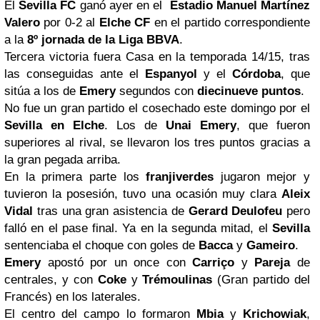
El
Sevilla FC
ganó ayer en el
Estadio Manuel Martínez
Valero
por 0-2 al
Elche CF
en el partido correspondiente
a la
8º jornada de la Liga BBVA
.
Tercera victoria fuera Casa en la temporada 14/15, tras
las conseguidas ante el
Espanyol
y el
Córdoba
, que
sitúa a los de
Emery
segundos con
diecinueve puntos
.
No fue un gran partido el cosechado este domingo por el
Sevilla en Elche
. Los de
Unai Emery
, que fueron
superiores al rival, se llevaron los tres puntos gracias a
la gran pegada arriba.
En la primera parte los
franjiverdes
jugaron mejor y
tuvieron la posesión, tuvo una ocasión muy clara
Aleix
Vidal
tras una gran asistencia de
Gerard Deulofeu
pero
falló en el pase final. Ya en la segunda mitad, el
Sevilla
sentenciaba el choque con goles de
Bacca
y
Gameiro
.
Emery
apostó por un once con
Carriço
y
Pareja
de
centrales, y con
Coke
y
Trémoulinas
(Gran partido del
Francés) en los laterales.
El centro del campo lo formaron
Mbia
y
Krichowiak
,