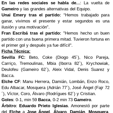
En las redes sociales se habla de...
:
La vuelta de
Gameiro
y las grandes alternativas del Equipo.
Unai Emery tras el partido:
“Hemos trabajado para
ganar, vivimos el presente y estar segundos es una
ilusión y una motivación”.
Fran Escribá tras el partido:
"
Hemos hecho un buen
partido con una buena primera mitad. Tuvieron fortuna en
el primer gol y después ya fue difícil
".
Ficha Técnica:
Sevilla FC:
Beto, Coke (Diogo 45´), Nico Pareja,
Carriço, Tremoulinas, Mbia (Iborra 82´), Krychowiak,
Deulofeu (Gameiro 62´), Aleix Vidal, Denis Suarez y
Bacca.
Elche CF
: Manu Herrera, Damián, Lombán, Enzo Roco,
Edu Albacar, Mosquera (Adrián 77´), José Ángel (Fajr 72
´), Víctor, Coro, Álvaro (Rodrígues 62´) y Cristian.
Goles
: 0-1, min 59
Bacca
, 0-2 min 73
Gameiro
.
Árbitro
:
Eduardo Prieto Iglesias
. Amonestó por parte
del
Elche
a
Jose Ángel
,
Álvaro
,
Damián
,
Mosquera
,