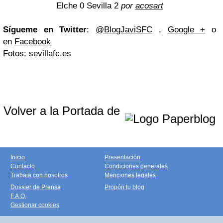
Elche 0 Sevilla 2
por
acosart
Sígueme en Twitter
:
@BlogJaviSFC
,
Google +
o
en
Facebook
Fotos: sevillafc.es
Volver a la Portada de
Inicio
Presentación
Contacto
Condiciones generales
Trabaja con nosotros
Menciones legales
Dossier de Prensa
Propón tu blog
F.A.Q.
Gestionar cookies