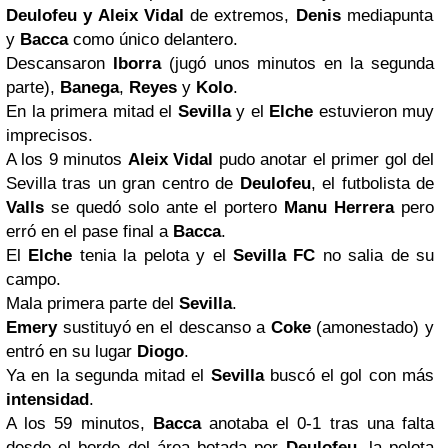
Deulofeu y Aleix Vidal
de extremos,
Denis
mediapunta
y
Bacca
como único delantero.
Descansaron
Iborra
(jugó unos minutos en la segunda
parte),
Banega
,
Reyes
y
Kolo
.
En la primera mitad el
Sevilla
y el
Elche
estuvieron muy
imprecisos.
A los 9 minutos
Aleix Vidal
pudo anotar el primer gol del
Sevilla tras un gran centro de
Deulofeu
, el futbolista de
Valls
se quedó solo ante el portero
Manu Herrera
pero
erró en el pase final a
Bacca
.
El
Elche
tenia la pelota y el
Sevilla FC
no salia de su
campo.
Mala primera parte del
Sevilla
.
Emery
sustituyó en el descanso a
Coke
(amonestado) y
entró en su lugar
Diogo
.
Ya en la segunda mitad el
Sevilla
buscó el gol con más
intensidad
.
A los 59 minutos,
Bacca
anotaba el 0-1 tras una falta
desde el borde del área botada por
Deulofeu
, la pelota