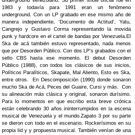
underground Venezolano. Su primer show oficial fue en
1983 y todavía para 1991 eran un fenómeno
underground. Con un LP grabado en ese mismo año de
manera independiente, ‘Documento de Actitud’, Yatu,
Cangrejo y Gustavo Corma representando la movida
punk y hardcore en el cartel de bandas por Venezuela.
El
Ska de acá también estuvo representado, nada menos
que por Desorden Público. Con dos LP’s grabados con el
sello CBS hasta ese momento. El debut Desorden
Público (1988), con todos los clásicos de sus inicios,
Políticos Paralíticos, Skapate, Mal Aliento, Esto es Ska,
entre otros. En Descomposición (1990) donde sonaron
mucho Ska de Acá, Peces del Guaire, Cursi y más. Con
su alineación más clásica y original, sonaron durísimo.
Para lo momentos en que escribo esta breve crónica
están celebrando 30 años ininterrumpidos en la escena
musical de Venezuela y el mundo.
Zapato 3 por su parte
se dieron con todo en el escenario. Rockerísimos en su
propia lid y y propuesta musical. También venían de una