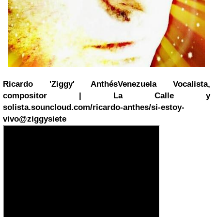
Ricardo 'Ziggy' Anthés
Venezuela
Vocalista,
compositor | La Calle y
solista.
souncloud.com/ricardo-anthes/si-estoy-
vivo
@
ziggysiete