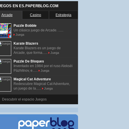
UEGOS EN ES.PAPERBLOG.COM
Arcade
Casino
Estrategia
Puzzle Bobble
Un clásico juego de Arcade. ......
Juega
Karate Blazers
Karate Blazers es un juego de
Arcade, que forma......
Juega
Puzzle De Bloques
Inventado en 1984 por el ruso Alekséi
Pázhitnov, e......
Juega
Magical Cat Adventure
Redescubre Magical Cat Adventure,
un juego de la......
Juega
Descubrir el espacio Juegos