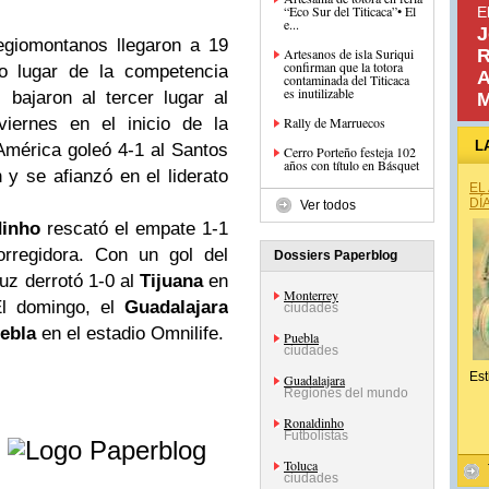
“Eco Sur del Titicaca”• El
E
e...
J
egiomontanos llegaron a 19
Artesanos de isla Suriqui
R
confirman que la totora
o lugar de la competencia
A
contaminada del Titicaca
es inutilizable
s bajaron al tercer lugar al
M
iernes en el inicio de la
Rally de Marruecos
L
 América goleó 4-1 al Santos
Cerro Porteño festeja 102
años con título en Básquet
y se afianzó en el liderato
EL
DÍ
Ver todos
dinho
rescató el empate 1-1
rregidora. Con un gol del
Dossiers Paperblog
ruz derrotó 1-0 al
Tijuana
en
Monterrey
 El domingo, el
Guadalajara
ciudades
ebla
en el estadio Omnilife.
Puebla
ciudades
Est
Guadalajara
Regiones del mundo
Ronaldinho
e
Futbolistas
Toluca
ciudades