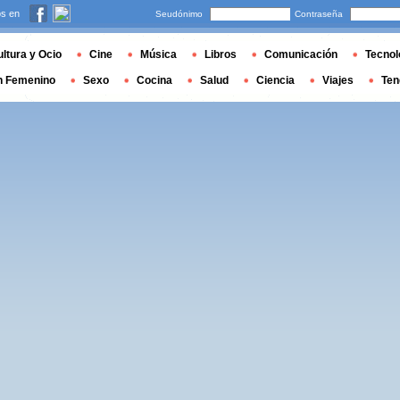
s en
Seudónimo
Contraseña
ltura y Ocio
Cine
Música
Libros
Comunicación
Tecnol
n Femenino
Sexo
Cocina
Salud
Ciencia
Viajes
Ten