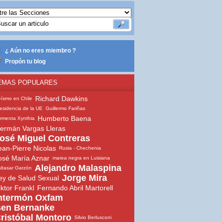
¿ Aún no eres miembro ?
Propón tu blog
EMAS POPULARES
Richard Dawkins
ísmo en Chile
esidencia de la UE
Guillermo Fariñas
Humberto Baena
rmenta Xynthia
ermán Vargas Lleras
osé Miguel Contreras
ean-Pierre Nicolas
Rusia - Chechenia
osé María Aznar
marea negra en Luisiana
Alejandro Malaspina
ltasar Garzón
Jorge Mira
ey de Salud Sexual
iktor Frankl
Fernando Abril Martorell
ntermón Oxfam
en Bernanke
ristóbal Montoro
Silvio Berlusconi