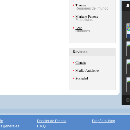
Tijuana
J
Regiones del mundo
Mariano Pavone
Futbolistas
León
ciudades
Revistas
Ciencia
Medio Ambiente
Sociedad
ón
Dossier de Prensa
Propón tu blog
s generales
F.A.Q.