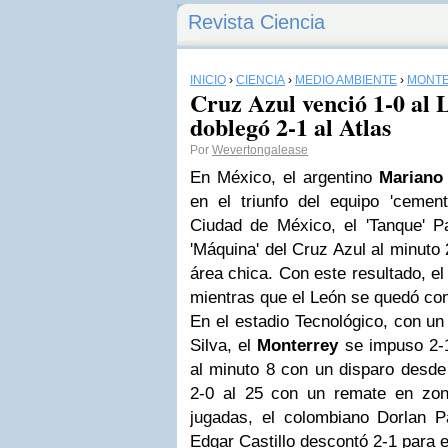
Revista Ciencia
INICIO
›
CIENCIA
›
MEDIO AMBIENTE
›
MONT
Cruz Azul venció 1-0 al
doblegó 2-1 al Atlas
Por
Wevertongalease
En México, el argentino
Mariano
en el triunfo del equipo 'cement
Ciudad de México, el 'Tanque' Pa
'Máquina' del Cruz Azul al minuto
área chica. Con este resultado, el
mientras que el León se quedó co
En el estadio Tecnológico, con un
Silva, el
Monterrey
se impuso 2-1 
al minuto 8 con un disparo desde 
2-0 al 25 con un remate en zon
jugadas, el colombiano Dorlan P
Edgar Castillo descontó 2-1 para e