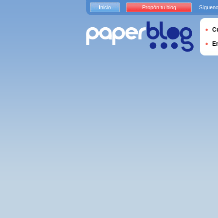
Inicio
Propón tu blog
Sígueno
Cu
E