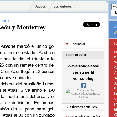
Juegos
Los Autores
ERREY
 León y Monterrey
T
Denunciar
 Pavone
marcó el único gol
ero'.En el estadio Azul en
Se
Sobre el autor
Pr
vone le dio el triunfo a la
To
 26 con un remate dentro del
Wevertongalease
G
 Cruz Azul llegó a 12 puntos
ver su perfil
J
n nueve unidades.
J
ver su blog
J
 doblete del brasileño Lucas
Ba
al Atlas. Silva firmó el 1-0
L
la media luna del área y el
V
a de definición. En ambas
I
Sus últimos artículos
abón dio el pase para gol.
B
C
l Atlas al 83 con un zurdazo
Artesanía de totora en feria