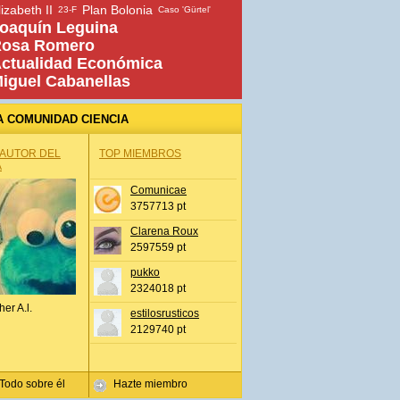
lizabeth II
Plan Bolonia
23-F
Caso 'Gürtel'
oaquín Leguina
osa Romero
ctualidad Económica
iguel Cabanellas
A COMUNIDAD CIENCIA
 AUTOR DEL
TOP MIEMBROS
A
Comunicae
3757713 pt
Clarena Roux
2597559 pt
pukko
2324018 pt
her A.l.
estilosrusticos
2129740 pt
Todo sobre él
Hazte miembro