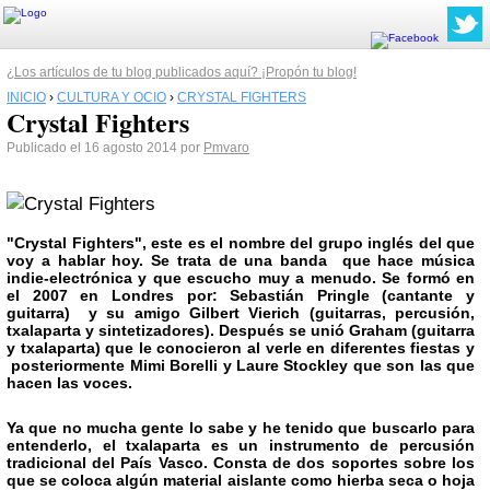
¿Los artículos de tu blog publicados aquí? ¡Propón tu blog!
INICIO
›
CULTURA Y OCIO
›
CRYSTAL FIGHTERS
Crystal Fighters
Publicado el 16 agosto 2014 por
Pmvaro
"Crystal Fighters", este es el nombre del grupo inglés del que
voy a hablar hoy. Se trata de una banda que hace música
indie-electrónica y que escucho muy a menudo. Se formó en
el 2007 en
Londres
por: Sebastián Pringle (cantante y
guitarra) y su amigo Gilbert Vierich (guitarras, percusión,
txalaparta y sintetizadores). Después se unió Graham (guitarra
y txalaparta) que le conocieron al verle en diferentes fiestas y
posteriormente Mimi Borelli y Laure Stockley que son las que
hacen las voces.
Ya que no mucha gente lo sabe y he tenido que buscarlo para
entenderlo, el txalaparta es un instrumento de percusión
tradicional del País Vasco. Consta de dos soportes sobre los
que se coloca algún material aislante como hierba seca o hoja