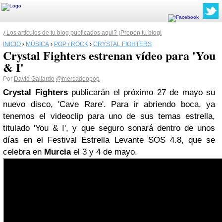
¿Los artículos de tu blog publicados aquí? ¡Propón tu blog!
INICIO
›
MÚSICA
›
POP / ROCK
›
CRYSTAL FIGHTERS
Crystal Fighters estrenan vídeo para 'You
& I'
Por
David Gallardo
@mercadeopop
Crystal Fighters
publicarán el próximo 27 de mayo su
nuevo disco, 'Cave Rare'. Para ir abriendo boca, ya
tenemos el videoclip para uno de sus temas estrella,
titulado 'You & I', y que seguro sonará dentro de unos
días en el Festival Estrella Levante SOS 4.8, que se
celebra en
Murcia
el 3 y 4 de mayo.