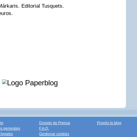
árkaris. Editorial Tusquets.
euros.
e
ón
Dossier de Prensa
Propón tu blog
s generales
F.A.Q.
legales
Gestionar cookies