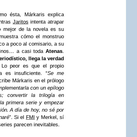
omo ésta, Márkaris explica
entras
Jaritos
intenta atrapar
o mejor de la novela es su
 muestra cómo el monstruo
co a poco al comisario, a su
cinos… a casi toda
Atenas
.
eriodístico, llega la verdad
Lo peor es que el propio
a es insuficiente. “
Se me
ribe Márkaris en el prólogo
plementarla con un epílogo
s; convertir la trilogía en
r la primera serie y empezar
ión. A día de hoy, no sé por
inaré
”. Si el
FMI
y Merkel, sí
series parecen inevitables.