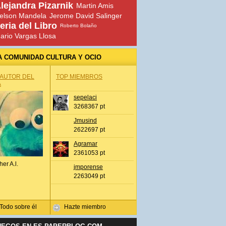
lejandra Pizarnik
Martin Amis
elson Mandela
Jerome David Salinger
eria del Libro
Roberto Bolaño
ario Vargas Llosa
A COMUNIDAD CULTURA Y OCIO
 AUTOR DEL
TOP MIEMBROS
A
sepelaci
3268367 pt
Jmusind
2622697 pt
Agramar
2361053 pt
her A.l.
jmporense
2263049 pt
Todo sobre él
Hazte miembro