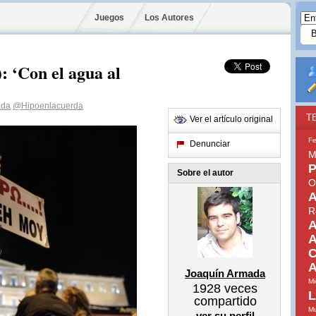
Juegos
Los Autores
: ‘Con el agua al
ada
@Hipoenlacuerda
T
Ver el artículo original
Fe
Denunciar
M
P
Sobre el autor
O
A
R
A
A
C
A
Joaquín Armada
Mi
1928
veces
L
compartido
Mu
ver su perfil