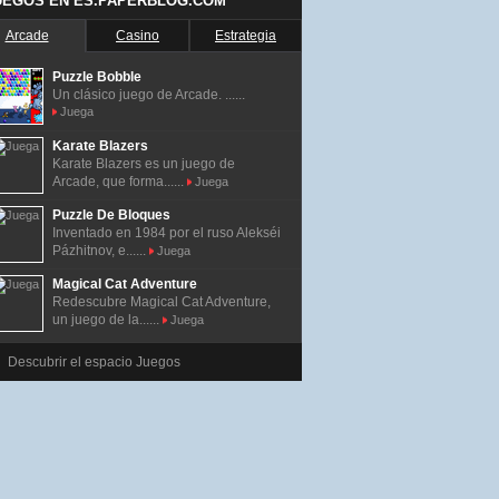
UEGOS EN ES.PAPERBLOG.COM
Arcade
Casino
Estrategia
Puzzle Bobble
Un clásico juego de Arcade. ......
Juega
Karate Blazers
Karate Blazers es un juego de
Arcade, que forma......
Juega
Puzzle De Bloques
Inventado en 1984 por el ruso Alekséi
Pázhitnov, e......
Juega
Magical Cat Adventure
Redescubre Magical Cat Adventure,
un juego de la......
Juega
Descubrir el espacio Juegos