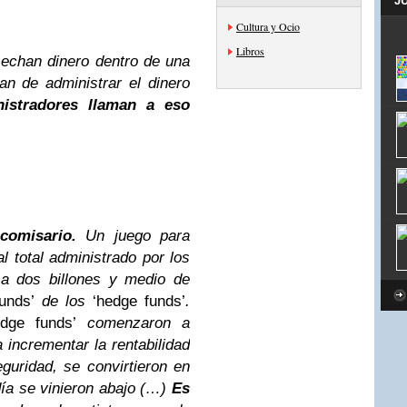
J
Cultura y Ocio
Libros
echan dinero dentro de una
an de administrar el dinero
istradores llaman a eso
comisario.
Un juego para
l total administrado por los
a dos billones y medio de
unds’
de los
‘hedge funds’
.
edge funds’
comenzaron a
a incrementar la rentabilidad
guridad, se convirtieron en
día se vinieron abajo (…)
Es