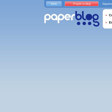
Inicio
Propón tu blog
Sígueno
Cu
E