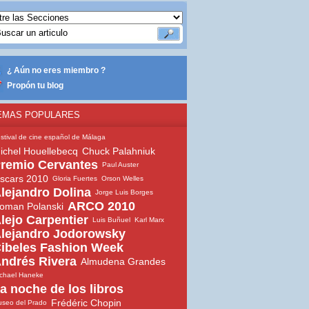
¿ Aún no eres miembro ?
Propón tu blog
EMAS POPULARES
stival de cine español de Málaga
ichel Houellebecq
Chuck Palahniuk
remio Cervantes
Paul Auster
scars 2010
Gloria Fuertes
Orson Welles
lejandro Dolina
Jorge Luis Borges
ARCO 2010
oman Polanski
lejo Carpentier
Luis Buñuel
Karl Marx
lejandro Jodorowsky
ibeles Fashion Week
ndrés Rivera
Almudena Grandes
chael Haneke
a noche de los libros
Frédéric Chopin
seo del Prado