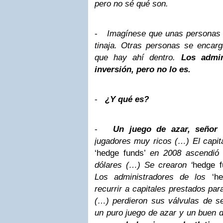
pero no sé qué son.
-
Imagínese que unas personas 
tinaja. Otras personas se encarg
que hay ahí dentro.
Los admin
inversión, pero no lo es.
-
¿Y qué es?
-
Un juego de azar, señor 
jugadores muy ricos (…) El capita
‘hedge funds’
en 2008 ascendió 
dólares (…) Se crearon ‘
hedge f
Los administradores de los
‘h
recurrir a capitales prestados par
(…) perdieron sus válvulas de se
un puro juego de azar y un buen 