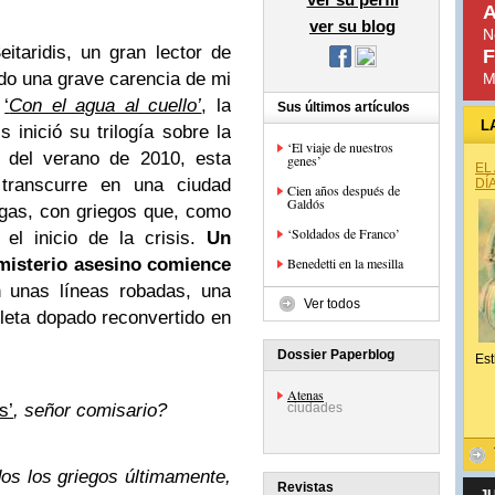
A
ver su blog
N
itaridis, un gran lector de
F
do una grave carencia de mi
M
r
‘
Con el agua al cuello’
, la
Sus últimos artículos
L
 inició su trilogía sobre la
‘El viaje de nuestros
del verano de 2010, esta
genes’
EL
 transcurre en una ciudad
DÍ
Cien años después de
Galdós
lgas, con griegos que, como
‘Soldados de Franco’
 el inicio de la crisis.
Un
 misterio asesino comience
Benedetti en la mesilla
 unas líneas robadas, una
Ver todos
tleta dopado reconvertido en
Dossier Paperblog
Est
Atenas
s’
, señor comisario?
ciudades
os los griegos últimamente,
Revistas