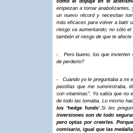
como el dopaje en el atletism
empiezan a tomar anabolizantes, 
un nuevo récord y necesitan to
más eficaces para volver a batir un
riesgo va aumentando; no sólo el r
también el riesgo de que te afecte 
-
Pero bueno, los que invierten 
de perderlo?
-
Cuando yo le preguntaba a mi e
pastillas que me suministraba, é
son vitaminas”. Yo sabía que no e
de todo las tomaba. Lo mismo ha
los ‘
hedge funds’
.
Si les pregun
inversiones son de todo segura
pero optas por creerles. Porque
comisario, igual que las medalla