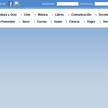
s en
Seudónimo
Contraseña
ltura y Ocio
Cine
Música
Libros
Comunicación
Tecnol
n Femenino
Sexo
Cocina
Salud
Ciencia
Viajes
Ten