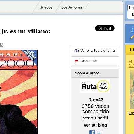
Juegos
Los Autores
. es un villano:
42
L
Ver el artículo original
Denunciar
EL
DÍ
Sobre el autor
Ruta42
3756
veces
compartido
Est
ver su perfil
ver su blog