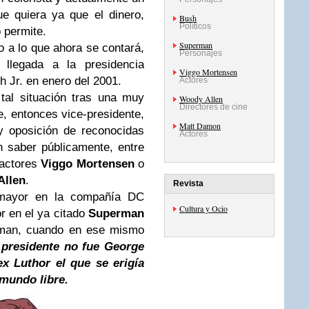
e quiera ya que el dinero,
Bush
Políticos
o permite.
Superman
o a lo que ahora se contará,
Personajes
 llegada a la presidencia
Viggo Mortensen
 Jr. en enero del 2001.
Actores
 tal situación tras una muy
Woody Allen
Directores de cine
re, entonces vice-presidente,
Matt Damon
y oposición de reconocidas
Actores
n saber públicamente, entre
 actores
Viggo Mortensen
o
Allen
.
Revista
 mayor en la compañía DC
Cultura y Ocio
r en el ya citado
Superman
tman, cuando en ese mismo
 presidente no fue George
ex Luthor el que se erigía
mundo libre.