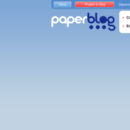
Inicio
Propón tu blog
Sígueno
Cu
E