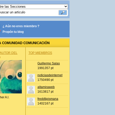
¿ Aún no eres miembro ?
Propón tu blog
A COMUNIDAD COMUNICACIÓN
 AUTOR DEL
TOP MIEMBROS
A
Guillermo Salas
1991357 pt
noticiasdeinternet
1750490 pt
altamiraweb
1613817 pt
her A.l.
freddtipismana
1402167 pt