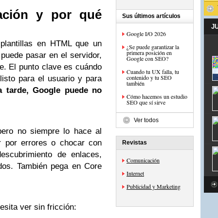
ación y por qué
Sus últimos artículos
J
Google I/O 2026
 plantillas en HTML que un
¿Se puede garantizar la
primera posición en
puede pasar en el servidor,
Google con SEO?
ue. El punto clave es cuándo
Cuando tu UX falla, tu
contenido y tu SEO
isto para el usuario y para
también
ga tarde, Google puede no
Cómo hacemos un estudio
SEO que sí sirve
Ver todos
pero no siempre lo hace al
ar por errores o chocar con
Revistas
descubrimiento de enlaces,
Comunicación
ados. También pega en Core
Internet
.
Publicidad y Marketing
sita ver sin fricción: