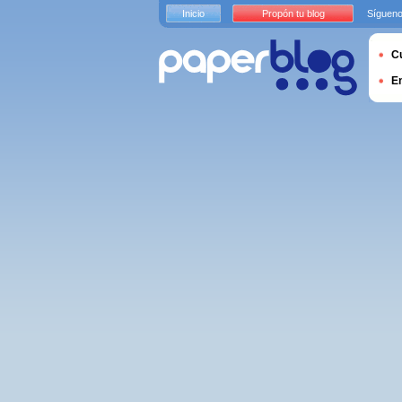
Inicio
Propón tu blog
Sígueno
Cu
E