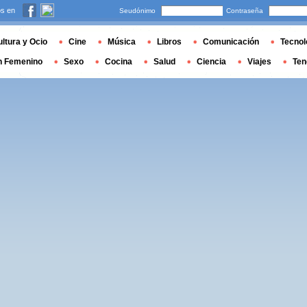
s en
Seudónimo
Contraseña
ltura y Ocio
Cine
Música
Libros
Comunicación
Tecnol
n Femenino
Sexo
Cocina
Salud
Ciencia
Viajes
Ten