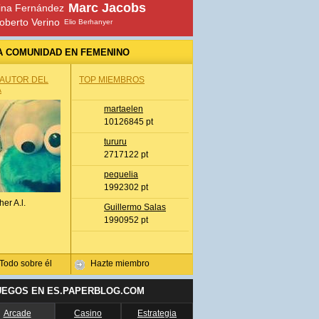
Marc Jacobs
ina Fernández
oberto Verino
Elio Berhanyer
A COMUNIDAD EN FEMENINO
 AUTOR DEL
TOP MIEMBROS
A
martaelen
10126845 pt
tururu
2717122 pt
pequelia
1992302 pt
her A.l.
Guillermo Salas
1990952 pt
Todo sobre él
Hazte miembro
UEGOS EN ES.PAPERBLOG.COM
Arcade
Casino
Estrategia