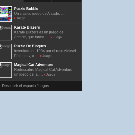
Puzzle Bobble
Un clásico juego de Arcade. ......
Juega
Karate Blazers
Karate Blazers es un juego de
Arcade, que forma......
Juega
Puzzle De Bloques
Inventado en 1984 por el ruso Alekséi
Pázhitnov, e......
Juega
Magical Cat Adventure
Redescubre Magical Cat Adventure,
un juego de la......
Juega
Descubrir el espacio Juegos