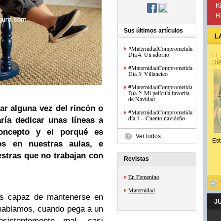
K
R
Sus últimos artículos
L
#MaternidadComprometida
Día 4: Un adorno
EL
DÍ
#MaternidadComprometida
Día 3: Villancico
#MaternidadComprometida
Día 2: Mi película favorita
de Navidad
ar alguna vez del rincón o
#MaternidadComprometida:
día 1 – Cuento navideño
aría dedicar unas líneas a
concepto y el porqué es
Ver todos
Est
os en nuestras aulas, e
estras que no trabajan con
Revistas
En Femenino
Maternidad
es capaz de mantenerse en
J
 hablamos, cuando pega a un
istentemente mal, casi