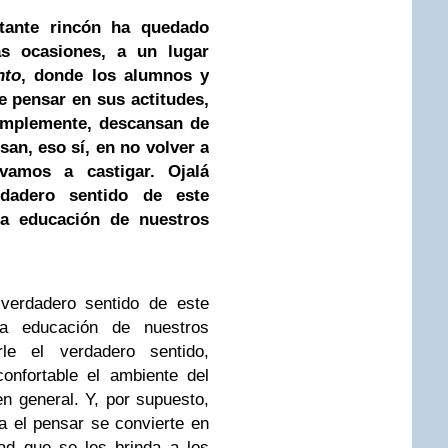
tante rincón ha quedado
as ocasiones, a un lugar
nto
, donde los alumnos y
e pensar en sus actitudes,
simplemente, descansan de
an, eso sí, en no volver a
vamos a castigar. Ojalá
dadero sentido de este
la educación de nuestros
 verdadero sentido de este
la educación de nuestros
le el verdadero sentido,
onfortable el ambiente del
 en general. Y, por supuesto,
ía el pensar se convierte en
dad que se les brinda a los