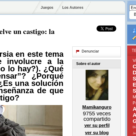
Juegos
Los Autores
lve un castigo: la
T
Denunciar
sia en este tema
 involucre a la
V
Sobre el autor
C
no lo hay?). ¿Qué
D
pensar”? ¿Porqué
S
¿Es una solución
E
nseñanza de que
S
stigo?
M
P
Mamikanguro
A
9755
veces
A
compartido
G
ver su perfil
Dí
ver su blog
Je