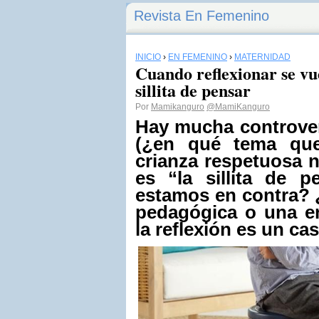
Revista En Femenino
INICIO
›
EN FEMENINO
›
MATERNIDAD
Cuando reflexionar se vue
sillita de pensar
Por
Mamikanguro
@MamiKanguro
Hay mucha controver
(¿en qué tema que
crianza respetuosa 
es “la sillita de 
estamos en contra? 
pedagógica o una e
la reflexión es un ca