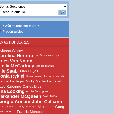
¿ Aún no eres miembro ?
Propón tu blog
EMAS POPULARES
ivienne Westwood
arolina Herrera
Cristóbal Balenciaga
ries Van Noten
tella McCartney
Manolo Blahnik
lie Saab
Juan Duyos
onia Rykiel
Custo Dalmau
Elena Benarroch
anuel Pertegaz
Vicky Martín Berrocal
aco Rabanne
Carlos Díez
na Locking
Adolfo Domínguez
lexander McQueen
David Delfín
iorgio Armani
John Galliano
Alexander Wang
a de la Madre
Amaya Arzuaga
Francis Montesinos
sús del Pozo