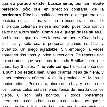
que
su partido existe, básicamente, por un rebote
parecido
(sólo que en dirección contraria)
de la
perdedora Díez
.
Los políticos corren a asegurarse una
posición en las listas, y si no la encuentran cerca del
sillón que calientan en ese momento, pues toca dar un
salto hacia otro sillón.
Como en el juego de las sillas
.
El
problema es que a veces la cosa se tuerce. Cuando hay
5 sillas y sólo cuatro personas jugando es fácil y
divertido. Un juego agradable. Sin embargo, a veces
aparecen dos tipos y joden el recuento. De repente nos
encontramos que seguimos teniendo 5 sillas, pero que
ahora hay 6 culos. Y
no vale compartir
.
Hasta entonces
la sumisión estaba bien. Unas cuantas risas de hiena, y
a ser colocado número X de la provincia Y. Mientras
hubiera sitio... Pero claro, ahora no lo hay, y resulta que
los nuevos culos están menos llenos de mierda que los
viejos. O son más bonitos. Y todos preferimos
acercarnos a cosas bonitas que a cosas feas, así que se
producen los saltos más bestiales que hemos visto en