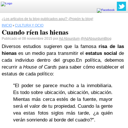
¿Los artículos de tu blog publicados aquí? ¡Propón tu blog!
INICIO
›
CULTURA Y OCIO
Cuando ríen las hienas
Publicado el 08 noviembre 2015 por
Ad Absurdum
@AdAbsurdumBlog
Diversos estudios sugieren que la famosa
risa de las
hienas
es un medio para transmitir el
estatus social
de
cada individuo dentro del grupo.
En política, debemos
recurrir a
House of Cards
para saber cómo establecer el
estatus de cada político:
"El poder se parece mucho a la inmobiliaria.
Es todo sobre ubicación, ubicación, ubicación.
Mientas más cerca estés de la fuente, mayor
será el valor de tu propiedad. Cuando la gente
vea estas fotos siglos más tarde, ¿a quién
verán sonriendo al borde del cuadro?".