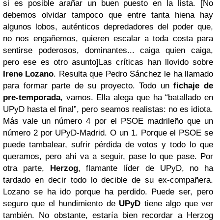
si es posible arañar un buen puesto en la lista. [No
debemos olvidar tampoco que entre tanta hiena hay
algunos lobos, auténticos depredadores del poder que,
no nos engañemos, quieren escalar a toda costa para
sentirse poderosos, dominantes... caiga quien caiga,
pero ese es otro asunto]
Las críticas han llovido sobre
Irene Lozano
. Resulta que Pedro Sánchez le ha llamado
para formar parte de su proyecto. Todo un
fichaje de
pre-temporada
, vamos. Ella alega que ha “batallado en
UPyD hasta el final”, pero seamos realistas: no es idiota.
Más vale un número 4 por el PSOE madrileño que un
número 2 por UPyD-Madrid. O un 1. Porque el PSOE se
puede tambalear, sufrir pérdida de votos y todo lo que
queramos, pero ahí va a seguir, pase lo que pase.
Por
otra parte,
Herzog
, flamante líder de UPyD, no ha
tardado en decir todo lo decible de su ex-compañera.
Lozano se ha ido porque ha perdido. Puede ser, pero
seguro que el hundimiento de
UPyD
tiene algo que ver
también. No obstante, estaría bien recordar a Herzog