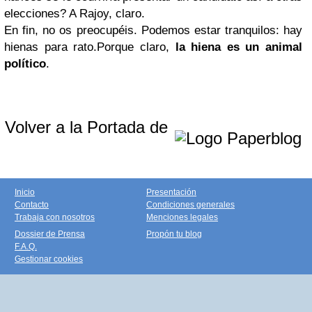
elecciones? A Rajoy, claro.
En fin, no os preocupéis. Podemos estar tranquilos: hay
hienas para rato.
Porque claro,
la hiena es un animal
político
.
Volver a la Portada de
Inicio
Presentación
Contacto
Condiciones generales
Trabaja con nosotros
Menciones legales
Dossier de Prensa
Propón tu blog
F.A.Q.
Gestionar cookies