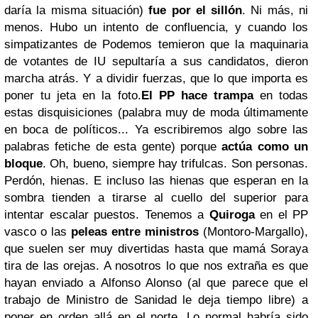
daría la misma situación)
fue por el sillón
. Ni más, ni
menos. Hubo un intento de confluencia, y cuando los
simpatizantes de Podemos temieron que la maquinaria
de votantes de IU sepultaría a sus candidatos, dieron
marcha atrás. Y a dividir fuerzas, que lo que importa es
poner tu jeta en la foto.
El PP hace trampa
en todas
estas disquisiciones (palabra muy de moda últimamente
en boca de políticos... Ya escribiremos algo sobre las
palabras fetiche de esta gente) porque
actúa como un
bloque
. Oh, bueno, siempre hay trifulcas. Son personas.
Perdón, hienas. E incluso las hienas que esperan en la
sombra tienden a tirarse al cuello del superior para
intentar escalar puestos. Tenemos a
Quiroga
en el PP
vasco o las
peleas entre ministros
(Montoro-Margallo),
que suelen ser muy divertidas hasta que mamá Soraya
tira de las orejas. A nosotros lo que nos extraña es que
hayan enviado a Alfonso Alonso (al que parece que el
trabajo de Ministro de Sanidad le deja tiempo libre) a
poner en orden allá en el norte. Lo normal habría sido