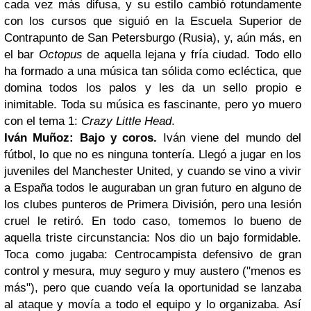
cada vez más difusa, y su estilo cambió rotundamente
con los cursos que siguió en la Escuela Superior de
Contrapunto de San Petersburgo (Rusia), y, aún más, en
el bar
Octopus
de aquella lejana y fría ciudad. Todo ello
ha formado a una música tan sólida como ecléctica, que
domina todos los palos y les da un sello propio e
inimitable. Toda su música es fascinante, pero yo muero
con el tema 1:
Crazy Little Head
.
Iván Muñoz: Bajo y coros.
Iván viene del mundo del
fútbol, lo que no es ninguna tontería. Llegó a jugar en los
juveniles del Manchester United, y cuando se vino a vivir
a España todos le auguraban un gran futuro en alguno de
los clubes punteros de Primera División, pero una lesión
cruel le retiró. En todo caso, tomemos lo bueno de
aquella triste circunstancia: Nos dio un bajo formidable.
Toca como jugaba: Centrocampista defensivo de gran
control y mesura, muy seguro y muy austero ("menos es
más"), pero que cuando veía la oportunidad se lanzaba
al ataque y movía a todo el equipo y lo organizaba. Así