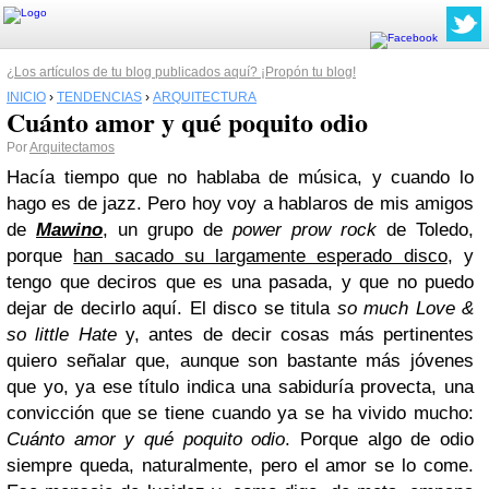
¿Los artículos de tu blog publicados aquí? ¡Propón tu blog!
INICIO
›
TENDENCIAS
›
ARQUITECTURA
Cuánto amor y qué poquito odio
Por
Arquitectamos
Hacía tiempo que no hablaba de música, y cuando lo
hago es de jazz. Pero hoy voy a hablaros de mis amigos
de
Mawino
, un grupo de
power prow rock
de Toledo,
porque
han sacado su largamente esperado disco
, y
tengo que deciros que es una pasada, y que no puedo
dejar de decirlo aquí. El disco se titula
so much Love &
so little Hate
y, antes de decir cosas más pertinentes
quiero señalar que, aunque son bastante más jóvenes
que yo, ya ese título indica una sabiduría provecta, una
convicción que se tiene cuando ya se ha vivido mucho:
Cuánto amor y qué poquito odio
. Porque algo de odio
siempre queda, naturalmente, pero el amor se lo come.