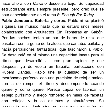
hace ahora con
Mawino
desde su bajo. Su capacidad
estructurante está siempre presente, pero creo que se
nota especialmente en el tema 8:
Enough For Today
.
Pablo Junquera: Batería y coros.
Pablo ni se planteó
siquiera ser músico hasta que no estuvo unos meses
colaborando con Arquitectos Sin Fronteras en Gabón.
Por las noches tenían un par de horas de relax que
pasaban con la gente de la aldea, que cantaba, bailaba y
hacía percusiones fantásticas, que fascinaron a Pablo.
Se descubrió en sí mismo una capacidad innata para el
ritmo, que desarrolló allí con gran rapidez, y que
después, ya de vuelta en España, perfeccionó con
Rubem Dantas. Pablo une la cualidad de ser un
metrónomo perfecto, con una precisión de reloj atómico,
con la de romper el ritmo y descomponerlo cuando
quiere y como quiere. Parece capaz de fabricar un
espejo purísimo y luego romperlo en miles de facetas
con reflejos y brillos distintos y simultáneos. Su
presencia es evidente siempre, pero resalto sus
breaks