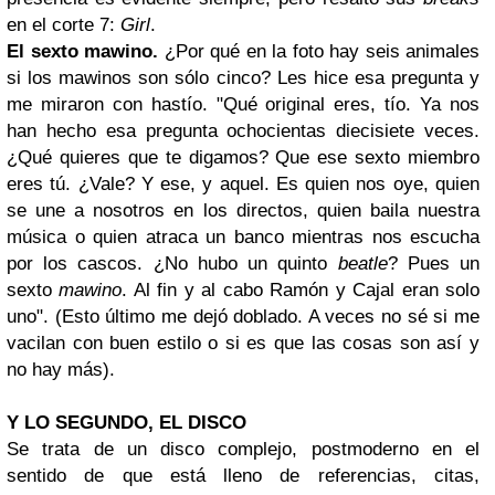
en el corte 7:
Girl
.
El sexto mawino.
¿Por qué en la foto hay seis animales
si los mawinos son sólo cinco? Les hice esa pregunta y
me miraron con hastío. "Qué original eres, tío. Ya nos
han hecho esa pregunta ochocientas diecisiete veces.
¿Qué quieres que te digamos? Que ese sexto miembro
eres tú. ¿Vale? Y ese, y aquel. Es quien nos oye, quien
se une a nosotros en los directos, quien baila nuestra
música o quien atraca un banco mientras nos escucha
por los cascos. ¿No hubo un quinto
beatle
? Pues un
sexto
mawino
. Al fin y al cabo Ramón y Cajal eran solo
uno". (Esto último me dejó doblado. A veces no sé si me
vacilan con buen estilo o si es que las cosas son así y
no hay más).
Y LO SEGUNDO, EL DISCO
Se trata de un disco complejo, postmoderno en el
sentido de que está lleno de referencias, citas,