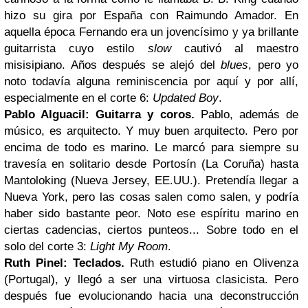
hizo su gira por España con Raimundo Amador. En
aquella época Fernando era un jovencísimo y ya brillante
guitarrista cuyo estilo
slow
cautivó al maestro
misisipiano. Años después se alejó del
blues
, pero yo
noto todavía alguna reminiscencia por aquí y por allí,
especialmente en el corte 6:
Updated Boy
.
Pablo Alguacil: Guitarra y coros.
Pablo, además de
músico, es arquitecto. Y muy buen arquitecto. Pero por
encima de todo es marino. Le marcó para siempre su
travesía en solitario desde Portosín (La Coruña) hasta
Mantoloking (Nueva Jersey, EE.UU.). Pretendía llegar a
Nueva York, pero las cosas salen como salen, y podría
haber sido bastante peor. Noto ese espíritu marino en
ciertas cadencias, ciertos punteos... Sobre todo en el
solo del corte 3:
Light My Room
.
Ruth Pinel: Teclados.
Ruth estudió piano en Olivenza
(Portugal), y llegó a ser una virtuosa clasicista. Pero
después fue evolucionando hacia una deconstrucción