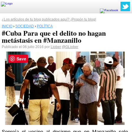
¿Los artículos de tu blog publicados aquí? ¡Propón tu blog!
INICIO
›
SOCIEDAD
›
POLÍTICA
#Cuba Para que el delito no hagan
metástasis en #Manzanillo
Publicado el 06 julio 2016 por
Liober
@GLiober
Save
Sonreía el vecino al decirme que en Manzanillo solo