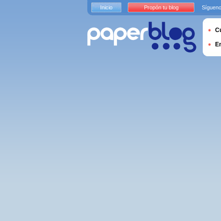
Inicio
Propón tu blog
Sígueno
Cu
E