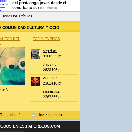
del post-tango joven desde el
conurbano sur
por
Moebius
Todos los artículos
A COMUNIDAD CULTURA Y OCIO
 AUTOR DEL
TOP MIEMBROS
A
sepelaci
3268535 pt
Jmusind
2623405 pt
Agramar
2361410 pt
her A.l.
jmporense
2263355 pt
Todo sobre él
Hazte miembro
UEGOS EN ES.PAPERBLOG.COM