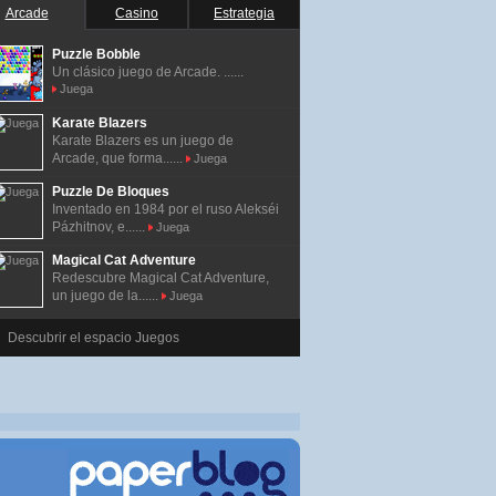
Arcade
Casino
Estrategia
Puzzle Bobble
Un clásico juego de Arcade. ......
Juega
Karate Blazers
Karate Blazers es un juego de
Arcade, que forma......
Juega
Puzzle De Bloques
Inventado en 1984 por el ruso Alekséi
Pázhitnov, e......
Juega
Magical Cat Adventure
Redescubre Magical Cat Adventure,
un juego de la......
Juega
Descubrir el espacio Juegos