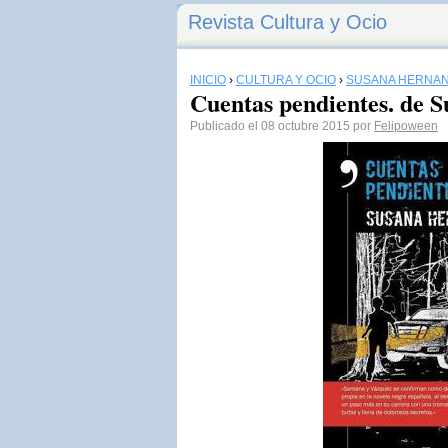
Revista Cultura y Ocio
INICIO
›
CULTURA Y OCIO
›
SUSANA HERNÁ
Cuentas pendientes. de 
Publicado el 08 octubre 2015 por
Felipoween