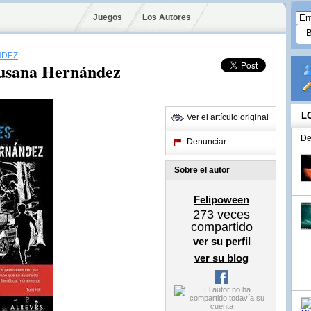
Juegos
Los Autores
NDEZ
Susana Hernández
L
Ver el artículo original
De
Denunciar
Sobre el autor
Felipoween
273
veces
compartido
ver su perfil
ver su blog