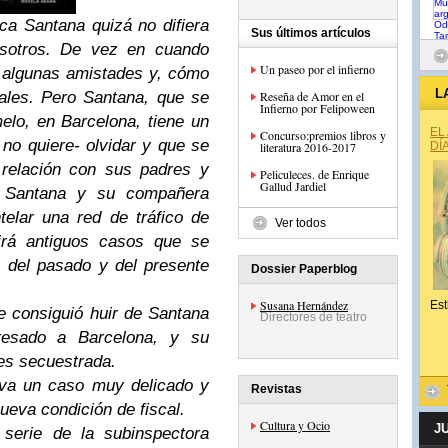
ca Santana quizá no difiera
Sus últimos artículos
osotros. De vez en cuando
Un paseo por el infierno
 algunas amistades y, cómo
L
rales. Pero Santana, que se
Reseña de Amor en el
Infierno por Felipoween
melo, en Barcelona, tiene un
EL
Concurso:premios libros y
no quiere- olvidar y que se
literatura 2016-2017
DÍ
 relación con sus padres y
Peliculeces. de Enrique
Gallud Jardiel
s Santana y su compañera
elar una red de tráfico de
Ver todos
irá antiguos casos que se
 del pasado y del presente
Dossier Paperblog
Susana Hernández
Est
e consiguió huir de Santana
Directores de teatro
resado a Barcelona, y su
 es secuestrada.
leva un caso muy delicado y
Revistas
ueva condición de fiscal.
Cultura y Ocio
J
serie de la subinspectora