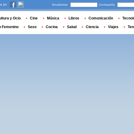
s en
Seudónimo
Contraseña
ltura y Ocio
Cine
Música
Libros
Comunicación
Tecnol
n Femenino
Sexo
Cocina
Salud
Ciencia
Viajes
Ten