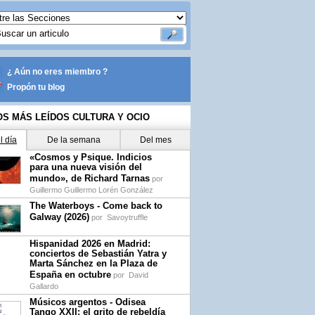
¿ Aún no eres miembro ?
Propón tu blog
OS MÁS LEÍDOS CULTURA Y OCIO
l día
De la semana
Del mes
«Cosmos y Psique. Indicios
para una nueva visión del
mundo», de Richard Tarnas
por
Guillermo Guillermo Lorén González
The Waterboys - Come back to
Galway (2026)
por
Savoytruffle
Hispanidad 2026 en Madrid:
conciertos de Sebastián Yatra y
Marta Sánchez en la Plaza de
España en octubre
por
David
Gallardo
Músicos argentos - Odisea
Tango XXII: el grito de rebeldía