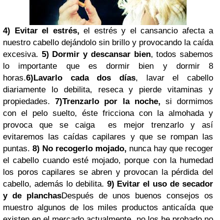
4) Evitar el estrés,
el estrés y el cansancio afecta a
nuestro cabello dejándolo sin brillo y provocando la caída
excesiva.
5) Dormir y descansar bien
, todos sabemos
lo importante que es dormir bien y dormir 8
horas.
6)Lavarlo cada dos días
, lavar el cabello
diariamente lo debilita, reseca y pierde vitaminas y
propiedades.
7)Trenzarlo por la noche,
si dormimos
con el pelo suelto, éste fricciona con la almohada y
provoca que se caiga es mejor trenzarlo y así
evitaremos las caídas capilares y que se rompan las
puntas.
8) No recogerlo mojado,
nunca hay que recoger
el cabello cuando esté mojado, porque con la humedad
los poros capilares se abren y provocan la pérdida del
cabello, además lo debilita.
9) Evitar el uso de secador
y de planchas
Después de unos buenos consejos os
muestro algunos de los miles productos anticaída que
existen en el mercado actualmente, no los he probado no