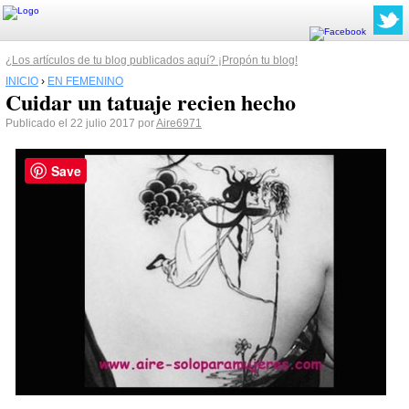
¿Los artículos de tu blog publicados aquí? ¡Propón tu blog!
INICIO
›
EN FEMENINO
Cuidar un tatuaje recien hecho
Publicado el 22 julio 2017 por
Aire6971
Save