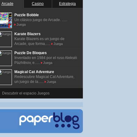
Arcade
Casino
Estrategia
Puzzle Bobble
Un clásico juego de Arcade. ......
Juega
Karate Blazers
Karate Blazers es un juego de
Arcade, que forma......
Juega
Puzzle De Bloques
Inventado en 1984 por el ruso Alekséi
Pázhitnov, e......
Juega
Magical Cat Adventure
Redescubre Magical Cat Adventure,
un juego de la......
Juega
Descubrir el espacio Juegos