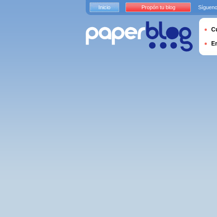
Inicio
Propón tu blog
Sígueno
Cu
E