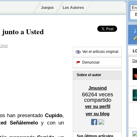
Juegos
Los Autores
 junto a Usted
2ind
L
Ver el artículo original
De
Denunciar
Sobre el autor
Jmusind
66264
veces
compartido
ver su perfil
ver su blog
nos han presentado
Cupido
,
ted Señálemelo
y con un
Sus últimos artículos