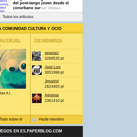
del post-tango joven desde el
conurbano sur
por
Moebius
Todos los artículos
A COMUNIDAD CULTURA Y OCIO
 AUTOR DEL
TOP MIEMBROS
A
sepelaci
3268535 pt
Jose Luis
3051999 pt
Jmusind
2623405 pt
her A.l.
Agramar
2361410 pt
Todo sobre él
Hazte miembro
UEGOS EN ES.PAPERBLOG.COM