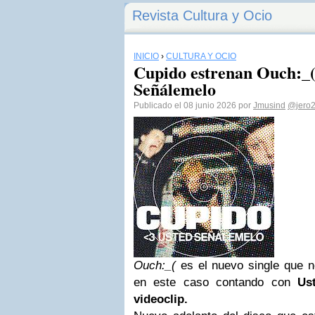
Revista Cultura y Ocio
INICIO
›
CULTURA Y OCIO
Cupido estrenan Ouch:_(
Señálemelo
Publicado el 08 junio 2026 por
Jmusind
@jero2
Ouch:_(
es el nuevo single que 
en este caso contando con
Us
videoclip.