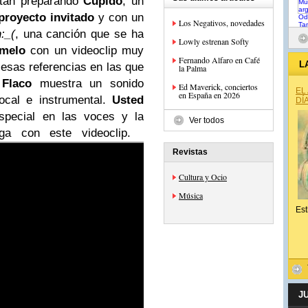
stán preparando
Cupido
, un
proyecto invitado
y con un
Los Negativos, novedades
:_(
, una canción que se ha
Lowly estrenan Softy
emelo
con un videoclip muy
Fernando Alfaro en Café
L
 esas referencias en las que
la Palma
Flaco
muestra un sonido
Ed Maverick, conciertos
EL
en España en 2026
ocal e instrumental.
Usted
DÍ
pecial en las voces y la
Ver todos
ega con este videoclip.
Revistas
Cultura y Ocio
Música
Est
J