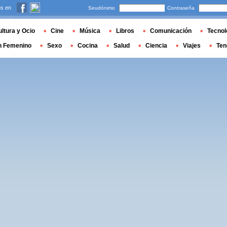
s en
Seudónimo
Contraseña
ltura y Ocio
Cine
Música
Libros
Comunicación
Tecnol
n Femenino
Sexo
Cocina
Salud
Ciencia
Viajes
Ten