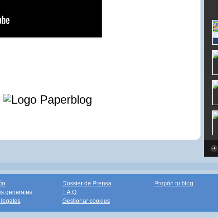
e
ón
Dossier de Prensa
Propón tu blog
s generales
F.A.Q.
legales
Gestionar cookies