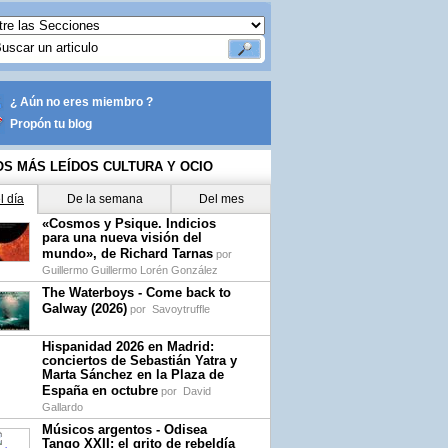
¿ Aún no eres miembro ?
Propón tu blog
OS MÁS LEÍDOS CULTURA Y OCIO
l día
De la semana
Del mes
«Cosmos y Psique. Indicios
para una nueva visión del
mundo», de Richard Tarnas
por
Guillermo Guillermo Lorén González
The Waterboys - Come back to
Galway (2026)
por
Savoytruffle
Hispanidad 2026 en Madrid:
conciertos de Sebastián Yatra y
Marta Sánchez en la Plaza de
España en octubre
por
David
Gallardo
Músicos argentos - Odisea
Tango XXII: el grito de rebeldía