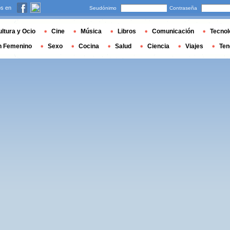
s en
Seudónimo
Contraseña
ltura y Ocio
Cine
Música
Libros
Comunicación
Tecnol
n Femenino
Sexo
Cocina
Salud
Ciencia
Viajes
Ten