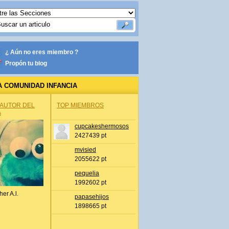
¿ Aún no eres miembro ?
Propón tu blog
A COMUNIDAD INFANCIA
 AUTOR DEL
TOP MIEMBROS
A
cupcakeshermosos
2427439 pt
mvisied
2055622 pt
pequelia
1992602 pt
her A.l.
papasehijos
1898665 pt