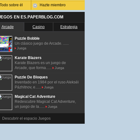
Todo sobre él
Hazte miembro
UEGOS EN ES.PAPERBLOG.COM
Arcade
Casino
Estrategia
Puzzle Bobble
Un clásico juego de Arcade. ......
Juega
Karate Blazers
Karate Blazers es un juego de
Arcade, que forma......
Juega
Puzzle De Bloques
Inventado en 1984 por el ruso Alekséi
Pázhitnov, e......
Juega
Magical Cat Adventure
Redescubre Magical Cat Adventure,
un juego de la......
Juega
Descubrir el espacio Juegos