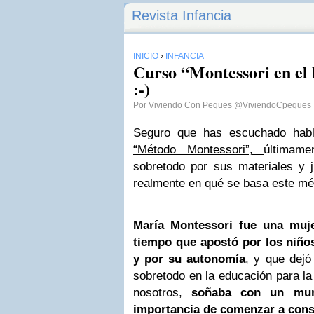
Revista Infancia
INICIO
›
INFANCIA
Curso “Montessori en el
:-)
Por
Viviendo Con Peques
@ViviendoCpeques
Seguro que has escuchado habl
“Método Montessori”,
últimam
sobretodo por sus materiales y
realmente en qué se basa este m
María Montessori fue una muj
tiempo que apostó por los niños
y por su autonomía
, y que dejó
sobretodo en la educación para l
nosotros,
soñaba con un mun
importancia de comenzar a const