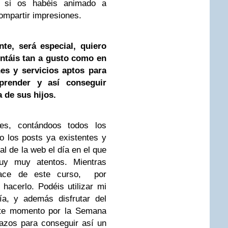
, si os habéis animado a
ompartir impresiones.
te, será especial, quiero
intáis tan a gusto como en
nes y servicios aptos para
render y así conseguir
a de sus hijos.
les, contándoos todos los
do los posts ya existentes y
ial de la web el día en el que
uy muy atentos. Mientras
lace de este curso, por
hacerlo. Podéis utilizar mi
a, y además disfrutar del
este momento por la Semana
razos para conseguir así un