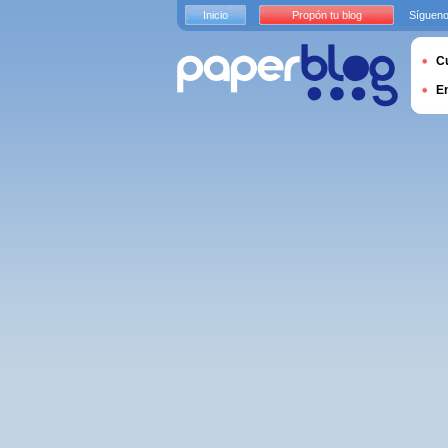
Inicio
Propón tu blog
Sígueno
Cu
E