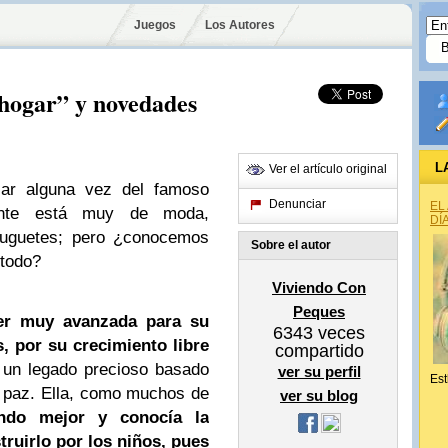
Juegos
Los Autores
 hogar” y novedades
L
Ver el artículo original
ar alguna vez del famoso
Denunciar
EL
ente está muy de moda,
DÍ
 juguetes; pero ¿conocemos
Sobre el autor
étodo?
Viviendo Con
Peques
er muy avanzada para su
6343
veces
, por su crecimiento libre
compartido
 un legado precioso basado
ver su perfil
Est
a paz. Ella, como muchos de
ver su blog
do mejor y conocía la
ruirlo por los niños, pues