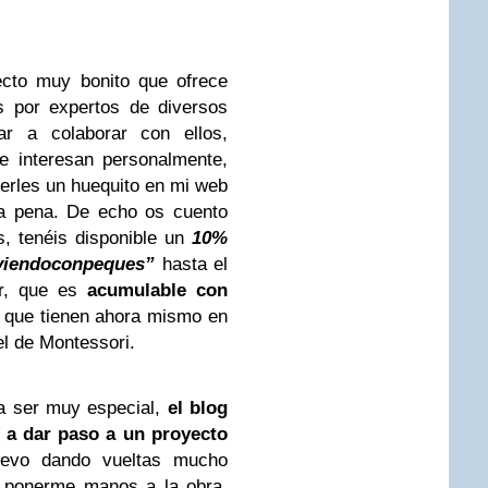
ecto muy bonito que ofrece
s por expertos de diversos
r a colaborar con ellos,
 interesan personalmente,
erles un huequito en mi web
la pena. De echo os cuento
s, tenéis disponible un
10%
iviendoconpeques”
hasta el
or, que es
acumulable con
% que tienen ahora mismo en
el de Montessori.
a ser muy especial,
el blog
 a dar paso a un proyecto
llevo dando vueltas mucho
a ponerme manos a la obra.