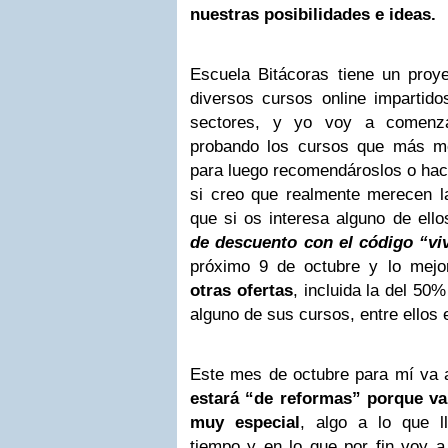
nuestras posibilidades e ideas.
Escuela Bitácoras tiene un proy
diversos cursos online impartido
sectores, y yo voy a comenza
probando los cursos que más me
para luego recomendároslos o hac
si creo que realmente merecen 
que si os interesa alguno de ello
de descuento con el
código “v
próximo 9 de octubre y lo mej
otras ofertas
, incluida la del 50
alguno de sus cursos, entre ellos 
Este mes de octubre para mí va 
estará “de reformas” porque va
muy especial
, algo a lo que 
tiempo y en lo que por fin voy 