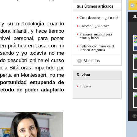
Sus últimos artículos
J
Cuna de colecho, ¿sí o no?
a y su metodología cuando
Colecho…¿Sí o no?
ora infantil, y hace tiempo
Primeros auxilios para
niños y bebés
ivel personal, para poner
en práctica en casa con mi
5 planes con niños en el
Pirineo Aragonés
pasando y yo todavía no me
do descubrí online el curso
Ver todos
la Bitácoras impartido por
perta en Montessori, no me
Revista
portunidad estupenda de
Infancia
etodo de poder adaptarlo