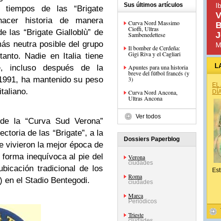
Sus últimos artículos
I
 tiempos de las “Brigate
V
 hacer historia de manera
Curva Nord Massimo
B
Cioffi, Ultras
de las “Brigate Gialloblù” de
J
Sambenedettese
más neutra posible del grupo
M
Il bomber de Cerdeña:
Gigi Riva y el Cagliari
tanto. Nadie en Italia tiene
L
, incluso después de la
Apuntes para una historia
breve del fútbol francés (y
n 1991, ha mantenido su peso
3)
EL
italiano.
Curva Nord Ancona,
DÍ
Ultras Ancona
Ver todos
de la “Curva Sud Verona”
ectoria de las “Brigate”, a la
Dossiers Paperblog
 vivieron la mejor época de
forma inequívoca al pie del
Verona
ciudades
bicación tradicional de los
Est
Roma
”) en el Stadio Bentegodi.
ciudades
Marca
Periódicos
Trieste
ciudades