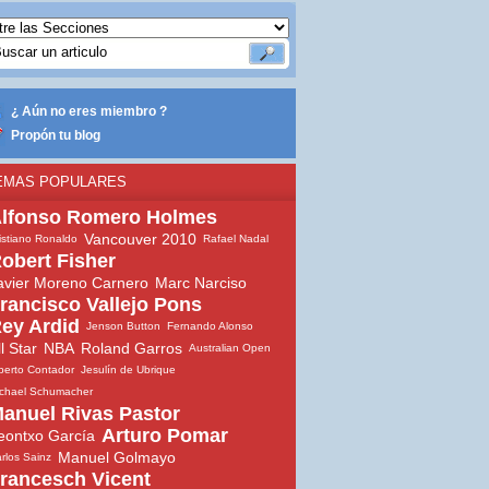
¿ Aún no eres miembro ?
Propón tu blog
EMAS POPULARES
lfonso Romero Holmes
Vancouver 2010
istiano Ronaldo
Rafael Nadal
obert Fisher
avier Moreno Carnero
Marc Narciso
rancisco Vallejo Pons
ey Ardid
Jenson Button
Fernando Alonso
ll Star
NBA
Roland Garros
Australian Open
berto Contador
Jesulín de Ubrique
chael Schumacher
anuel Rivas Pastor
Arturo Pomar
eontxo García
Manuel Golmayo
rlos Sainz
rancesch Vicent