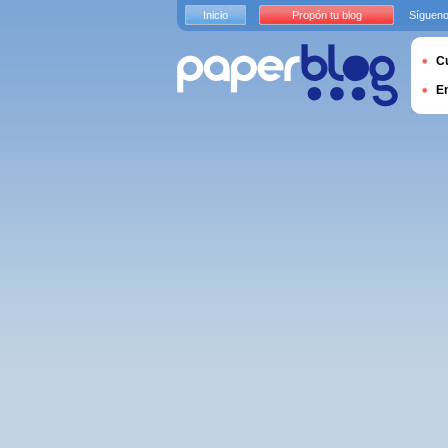
Inicio
Propón tu blog
Sígueno
Cu
E