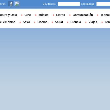
s en
Seudónimo
Contraseña
ltura y Ocio
Cine
Música
Libros
Comunicación
Tecnol
n Femenino
Sexo
Cocina
Salud
Ciencia
Viajes
Ten