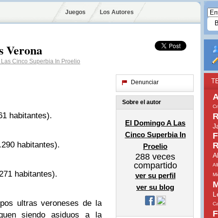
Juegos
Los Autores
s Verona
Las Cinco Superbia In Proelio
T
Denunciar
A
Sobre el autor
Cr
1 habitantes).
R
El Domingo A Las
J
Cinco Superbia In
F
290 habitantes).
R
Proelio
A
288
veces
compartido
Al
271 habitantes).
ver su perfil
Mi
M
ver su blog
L
upos ultras veroneses de la
Ca
F
guen siendo asiduos a la