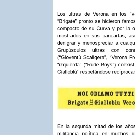
Los ultras de Verona en los “v
“Brigate” pronto se hicieron famo
compacto de su Curva y por la or
mostrados en sus pancartas, as
denigrar y menospreciar a cualqu
Grupúsculos ultras con conn
(“Gioventù Scaligera”, “Verona Fr
“izquierda” (“Rude Boys”) coexist
Gialloblù” respetándose recíproca
En la segunda mitad de los año
militancia política en muchos gr