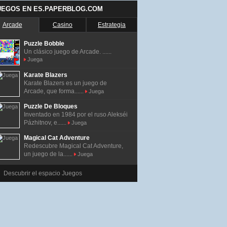
UEGOS EN ES.PAPERBLOG.COM
Arcade
Casino
Estrategia
Puzzle Bobble
Un clásico juego de Arcade. ......
Juega
Karate Blazers
Karate Blazers es un juego de
Arcade, que forma......
Juega
Puzzle De Bloques
Inventado en 1984 por el ruso Alekséi
Pázhitnov, e......
Juega
Magical Cat Adventure
Redescubre Magical Cat Adventure,
un juego de la......
Juega
Descubrir el espacio Juegos