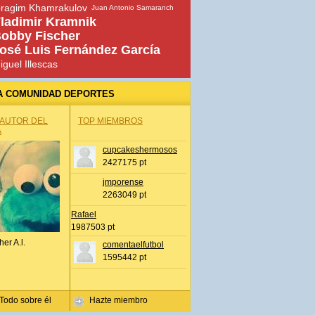
bragim Khamrakulov
Juan Antonio Samaranch
ladimir Kramnik
obby Fischer
osé Luis Fernández García
iguel Illescas
A COMUNIDAD DEPORTES
 AUTOR DEL
TOP MIEMBROS
A
cupcakeshermosos
2427175 pt
jmporense
2263049 pt
Rafael
1987503 pt
her A.l.
comentaelfutbol
1595442 pt
Todo sobre él
Hazte miembro