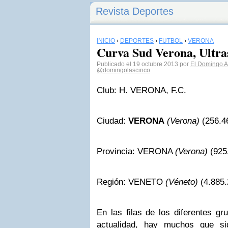
Revista Deportes
INICIO
›
DEPORTES
›
FÚTBOL
›
VERONA
Curva Sud Verona, Ultra
Publicado el 19 octubre 2013 por
El Domingo A 
@domingolascinco
Club: H. VERONA, F.C.
Ciudad:
VERONA
(Verona)
(256.46
Provincia: VERONA
(Verona)
(925.
Región: VENETO
(Véneto)
(4.885.
En las filas de los diferentes gr
actualidad, hay muchos que si