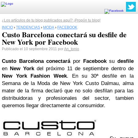
¿Los artículos de tu blog publicados aquí? ¡Propón tu blog!
INICIO
›
TENDENCIAS
›
MODA
›
FACEBOOK
Custo Barcelona conectará su desfile de
New York por Facebook
Publicado el 10 septiembre 2011 por
An_tonio
Custo Barcelona conectará
por
Facebook
su
desfile
en
New York
del próximo 11 de septiembre dentro de
New York
Fashion Week
. En su 30ª desfile en la
Semana de la Moda de New York Custo Dalmau, alma
mater de la firma declaró que no solo desfilan para las
distribuidoras y profesionales del sector, tambien
queremos llegar directamente al consumidor.