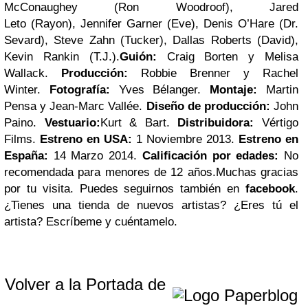
McConaughey
(Ron Woodroof),
Jared
Leto
(Rayon),
Jennifer Garner
(Eve),
Denis O’Hare
(Dr.
Sevard),
Steve Zahn
(Tucker), Dallas Roberts (David),
Kevin Rankin (T.J.).
Guión:
Craig Borten y Melisa
Wallack.
Producción:
Robbie Brenner y Rachel
Winter.
Fotografía:
Yves Bélanger.
Montaje:
Martin
Pensa y Jean-Marc Vallée.
Diseño de producción:
John
Paino.
Vestuario:
Kurt & Bart.
Distribuidora:
Vértigo
Films.
Estreno en USA:
1 Noviembre 2013.
Estreno en
España:
14 Marzo 2014.
Calificación por edades:
No
recomendada para menores de 12 años.
Muchas gracias
por tu visita. Puedes seguirnos también en
facebook
.
¿Tienes una tienda de nuevos artistas? ¿Eres tú el
artista? Escríbeme y cuéntamelo.
Volver a la Portada de