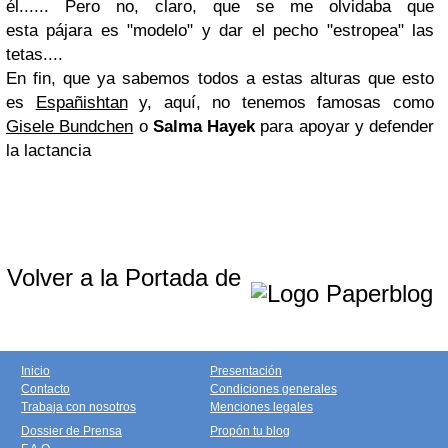
él...... Pero no, claro, que se me olvidaba que
esta pájara es "modelo" y dar el pecho "estropea" las
tetas....
En fin, que ya sabemos todos a estas alturas que esto
es
Españishtan
y, aquí, no tenemos famosas como
Gisele Bundchen
o
Salma Hayek
para apoyar y defender
la lactancia
Volver a la Portada de
Inicio
Presentación
Contacto
Condiciones generales
Trabaja con nosotros
Menciones legales
Dossier de Prensa
Propón tu blog