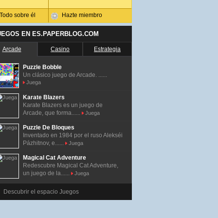
Todo sobre él
Hazte miembro
UEGOS EN ES.PAPERBLOG.COM
Arcade
Casino
Estrategia
Puzzle Bobble
Un clásico juego de Arcade. ......
Juega
Karate Blazers
Karate Blazers es un juego de
Arcade, que forma......
Juega
Puzzle De Bloques
Inventado en 1984 por el ruso Alekséi
Pázhitnov, e......
Juega
Magical Cat Adventure
Redescubre Magical Cat Adventure,
un juego de la......
Juega
Descubrir el espacio Juegos