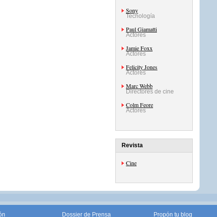
Sony
Tecnología
Paul Giamatti
Actores
Jamie Foxx
Actores
Felicity Jones
Actores
Marc Webb
Directores de cine
Colm Feore
Actores
Revista
Cine
ón
Dossier de Prensa
Propón tu blog