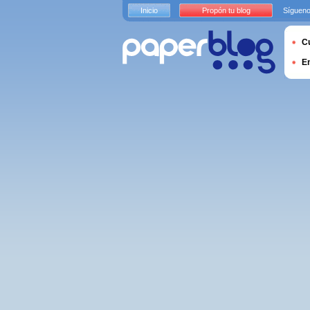
Inicio
Propón tu blog
Sígueno
Cu
E