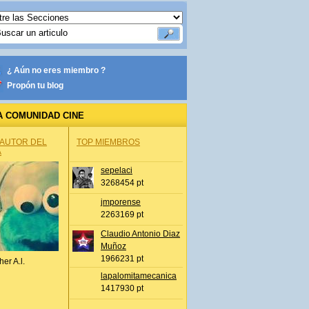
¿ Aún no eres miembro ?
Propón tu blog
A COMUNIDAD CINE
 AUTOR DEL
TOP MIEMBROS
A
sepelaci
3268454 pt
jmporense
2263169 pt
Claudio Antonio Diaz
Muñoz
1966231 pt
her A.l.
lapalomitamecanica
1417930 pt