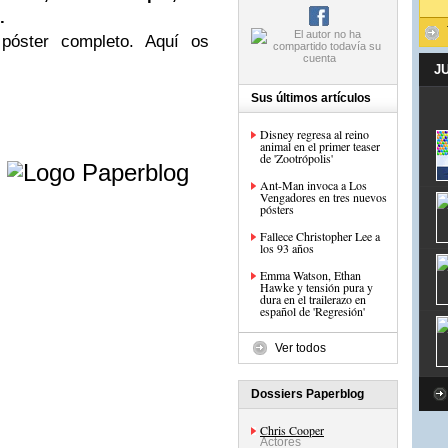
.
 póster completo. Aquí os
J
Sus últimos artículos
Disney regresa al reino
animal en el primer teaser
e
de 'Zootrópolis'
Ant-Man invoca a Los
Vengadores en tres nuevos
pósters
Fallece Christopher Lee a
los 93 años
Emma Watson, Ethan
Hawke y tensión pura y
dura en el trailerazo en
español de 'Regresión'
Ver todos
Dossiers Paperblog
Chris Cooper
Actores