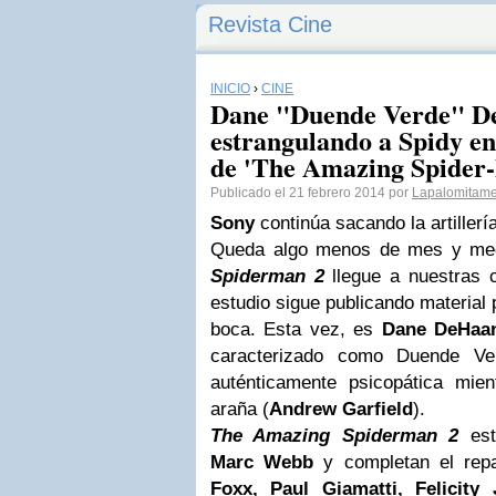
Revista Cine
INICIO
›
CINE
Dane "Duende Verde" De
estrangulando a Spidy e
de 'The Amazing Spider
Publicado el 21 febrero 2014 por
Lapalomitame
Sony
continúa sacando la artiller
Queda algo menos de mes y me
Spiderman 2
llegue a nuestras ca
estudio sigue publicando material 
boca. Esta vez, es
Dane DeHaa
caracterizado como Duende Ve
auténticamente psicopática mie
araña (
Andrew Garfield
).
The Amazing Spiderman 2
est
Marc Webb
y completan el re
Foxx, Paul Giamatti, Felicity