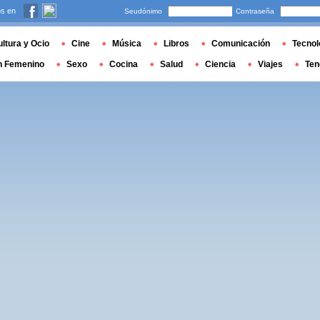
s en
Seudónimo
Contraseña
ltura y Ocio
Cine
Música
Libros
Comunicación
Tecnol
n Femenino
Sexo
Cocina
Salud
Ciencia
Viajes
Ten