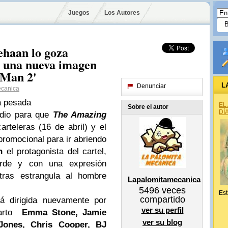
Juegos
Los Autores
haan lo goza
n una nueva imagen
-Man 2'
L
Denunciar
canica
ía pesada
EL
Sobre el autor
DÍ
dio para que
The Amazing
rteleras (16 de abril) y el
promocional para ir abriendo
n
el protagonista del cartel,
rde y con una expresión
ntras estrangula al hombre
Lapalomitamecanica
5496
veces
Est
compartido
á dirigida nuevamente por
ver su perfil
parto
Emma Stone, Jamie
ver su blog
 Jones, Chris Cooper, BJ