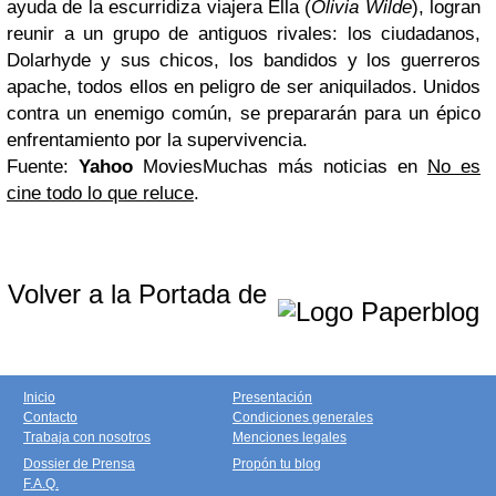
ayuda de la escurridiza viajera Ella (
Olivia Wilde
), logran
reunir a un grupo de antiguos rivales: los ciudadanos,
Dolarhyde y sus chicos, los bandidos y los guerreros
apache, todos ellos en peligro de ser aniquilados. Unidos
contra un enemigo común, se prepararán para un épico
enfrentamiento por la supervivencia.
Fuente:
Yahoo
Movies
Muchas más noticias en
No es
cine todo lo que reluce
.
Volver a la Portada de
Inicio
Presentación
Contacto
Condiciones generales
Trabaja con nosotros
Menciones legales
Dossier de Prensa
Propón tu blog
F.A.Q.