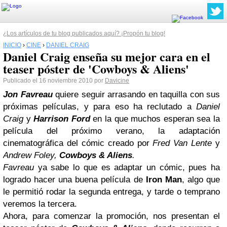
¿Los artículos de tu blog publicados aquí? ¡Propón tu blog!
INICIO
›
CINE
›
DANIEL CRAIG
Daniel Craig enseña su mejor cara en el
teaser póster de 'Cowboys & Aliens'
Publicado el 16 noviembre 2010 por
Davicine
Jon Favreau
quiere seguir arrasando en taquilla con sus
próximas películas, y para eso ha reclutado a
Daniel
Craig
y
Harrison Ford
en la que muchos esperan sea la
película del próximo verano, la adaptación
cinematográfica del cómic creado por
Fred Van Lente
y
Andrew Foley,
Cowboys & Aliens
.
Favreau
ya sabe lo que es adaptar un cómic, pues ha
logrado hacer una buena película de
Iron Man
, algo que
le permitió rodar la segunda entrega, y tarde o temprano
veremos la tercera.
Ahora, para comenzar la promoción, nos presentan el