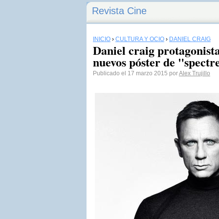
Revista Cine
INICIO
›
CULTURA Y OCIO
›
DANIEL CRAIG
Daniel craig protagonista
nuevos póster de "spectr
Publicado el 17 marzo 2015 por
Alex Trujillo