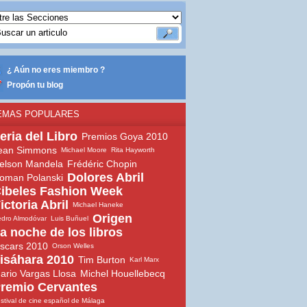
¿ Aún no eres miembro ?
Propón tu blog
EMAS POPULARES
eria del Libro
Premios Goya 2010
ean Simmons
Michael Moore
Rita Hayworth
elson Mandela
Frédéric Chopin
Dolores Abril
oman Polanski
ibeles Fashion Week
ictoria Abril
Michael Haneke
Origen
dro Almodóvar
Luis Buñuel
a noche de los libros
scars 2010
Orson Welles
isáhara 2010
Tim Burton
Karl Marx
ario Vargas Llosa
Michel Houellebecq
remio Cervantes
stival de cine español de Málaga