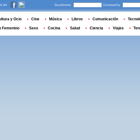
s en
Seudónimo
Contraseña
ltura y Ocio
Cine
Música
Libros
Comunicación
Tecnol
n Femenino
Sexo
Cocina
Salud
Ciencia
Viajes
Ten