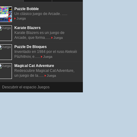
Puzzle Bobble
Un clásico juego de Arcade. ......
Juega
Karate Blazers
Karate Blazers es un juego de
Arcade, que forma......
Juega
Puzzle De Bloques
Inventado en 1984 por el ruso Alekséi
Pázhitnov, e......
Juega
Magical Cat Adventure
Redescubre Magical Cat Adventure,
un juego de la......
Juega
Descubrir el espacio Juegos