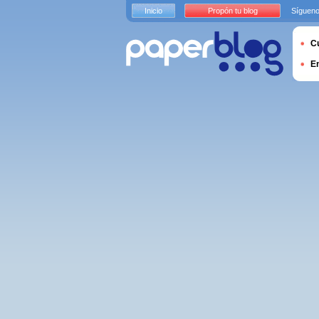
Inicio
Propón tu blog
Sígueno
Cu
E