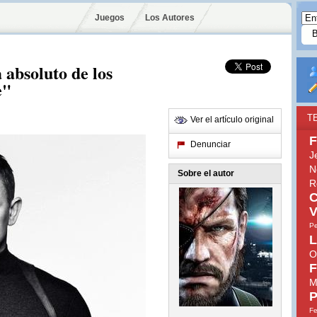
Juegos
Los Autores
 absoluto de los
e"
T
Ver el artículo original
F
Denunciar
J
N
Sobre el autor
R
C
V
Pe
L
O
F
M
P
Fe