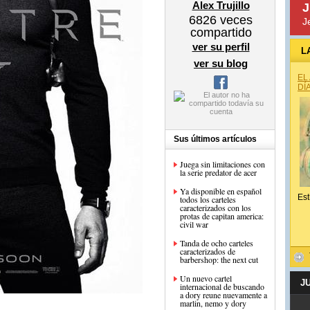
Alex Trujillo
J
6826
veces
J
compartido
ver su perfil
L
ver su blog
EL
DÍ
Sus últimos artículos
Juega sin limitaciones con
la serie predator de acer
Ya disponible en español
Est
todos los carteles
caracterizados con los
protas de capitan america:
civil war
Tanda de ocho carteles
caracterizados de
barbershop: the next cut
Un nuevo cartel
J
internacional de buscando
a dory reune nuevamente a
marlin, nemo y dory