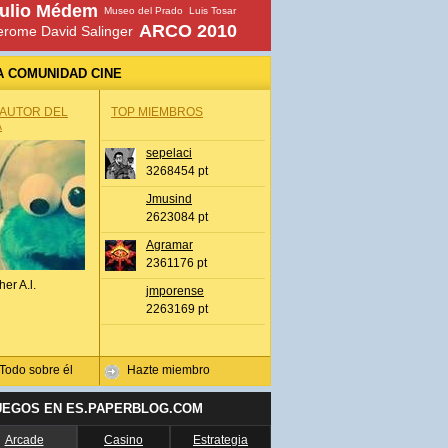
ulio Médem
Museo del Prado
Luis Tosar
ARCO 2010
erome David Salinger
A COMUNIDAD CINE
 AUTOR DEL
TOP MIEMBROS
A
sepelaci
3268454 pt
Jmusind
2623084 pt
Agramar
2361176 pt
her A.l.
jmporense
2263169 pt
Todo sobre él
Hazte miembro
UEGOS EN ES.PAPERBLOG.COM
Arcade
Casino
Estrategia