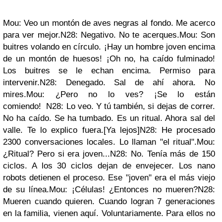
Mou: Veo un montón de aves negras al fondo. Me acerco
para ver mejor.N28: Negativo. No te acerques.Mou: Son
buitres volando en círculo. ¡Hay un hombre joven encima
de un montón de huesos! ¡Oh no, ha caído fulminado!
Los buitres se le echan encima. Permiso para
intervenir.N28: Denegado. Sal de ahí ahora. No
mires.Mou: ¿Pero no lo ves? ¡Se lo están
comiendo! N28: Lo veo. Y tú también, si dejas de correr.
No ha caído. Se ha tumbado. Es un ritual. Ahora sal del
valle. Te lo explico fuera.[Ya lejos]N28: He procesado
2300 conversaciones locales. Lo llaman "el ritual".Mou:
¿Ritual? Pero si era joven...N28: No. Tenía más de 150
ciclos. A los 30 ciclos dejan de envejecer. Los nano
robots detienen el proceso. Ese "joven" era el más viejo
de su línea.Mou: ¡Células! ¿Entonces no mueren?N28:
Mueren cuando quieren. Cuando logran 7 generaciones
en la familia, vienen aquí. Voluntariamente. Para ellos no