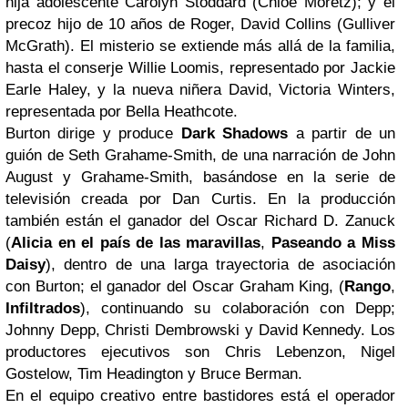
hija adolescente Carolyn Stoddard (Chloe Moretz); y el
precoz hijo de 10 años de Roger, David Collins (Gulliver
McGrath). El misterio se extiende más allá de la familia,
hasta el conserje Willie Loomis, representado por Jackie
Earle Haley, y la nueva niñera David, Victoria Winters,
representada por Bella Heathcote.
Burton dirige y produce
Dark Shadows
a partir de un
guión de Seth Grahame-Smith, de una narración de John
August y Grahame-Smith, basándose en la serie de
televisión creada por Dan Curtis. En la producción
también están el ganador del Oscar Richard D. Zanuck
(
Alicia en el país de las maravillas
,
Paseando a Miss
Daisy
), dentro de una larga trayectoria de asociación
con Burton; el ganador del Oscar Graham King, (
Rango
,
Infiltrados
), continuando su colaboración con Depp;
Johnny Depp, Christi Dembrowski y David Kennedy. Los
productores ejecutivos son Chris Lebenzon, Nigel
Gostelow, Tim Headington y Bruce Berman.
En el equipo creativo entre bastidores está el operador