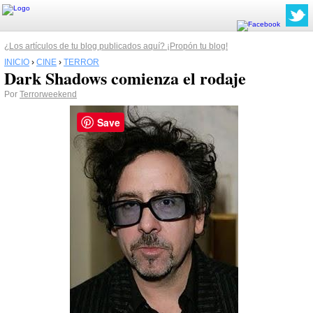
¿Los artículos de tu blog publicados aquí? ¡Propón tu blog!
INICIO
›
CINE
›
TERROR
Dark Shadows comienza el rodaje
Por
Terrorweekend
Save