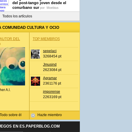
del post-tango joven desde el
conurbano sur
por
Moebius
Todos los artículos
A COMUNIDAD CULTURA Y OCIO
 AUTOR DEL
TOP MIEMBROS
A
sepelaci
3268454 pt
Jmusind
2623084 pt
Agramar
2361176 pt
her A.l.
jmporense
2263169 pt
Todo sobre él
Hazte miembro
UEGOS EN ES.PAPERBLOG.COM