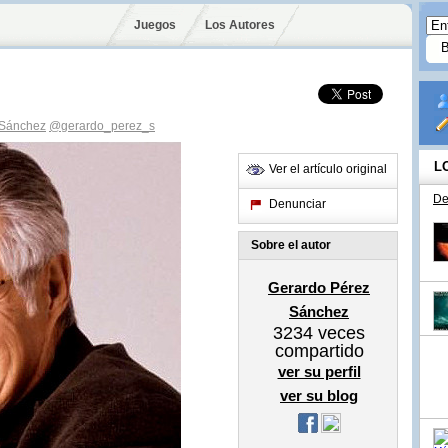
Juegos
Los Autores
 Sánchez
@gerardo_perez_s
L
Ver el artículo original
De
Denunciar
Sobre el autor
Gerardo Pérez
Sánchez
3234
veces
compartido
ver su perfil
ver su blog