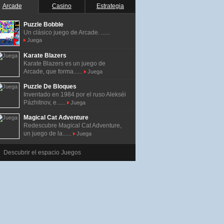
Arcade
Casino
Estrategia
Puzzle Bobble
Un clásico juego de Arcade. ......
Juega
Karate Blazers
Karate Blazers es un juego de
Arcade, que forma......
Juega
Puzzle De Bloques
Inventado en 1984 por el ruso Alekséi
Pázhitnov, e......
Juega
Magical Cat Adventure
Redescubre Magical Cat Adventure,
un juego de la......
Juega
Descubrir el espacio Juegos