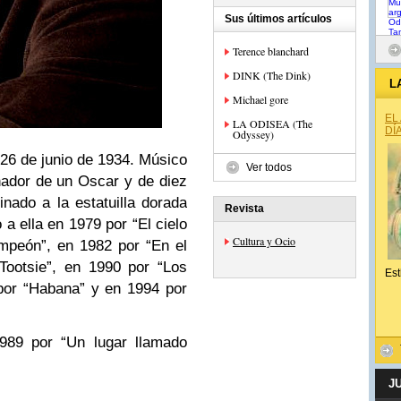
Sus últimos artículos
Terence blanchard
DINK (The Dink)
L
Michael gore
EL
LA ODISEA (The
DÍ
Odyssey)
26 de junio de 1934. Músico
Ver todos
ador de un Oscar y de diez
nado a la estatuilla dorada
Revista
 a ella en 1979 por “El cielo
Cultura y Ocio
mpeón”, en 1982 por “En el
Tootsie”, en 1990 por “Los
Est
por “Habana” y en 1994 por
1989 por “Un lugar llamado
J