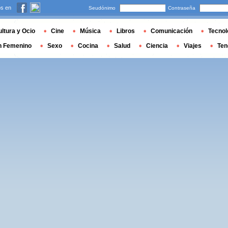
s en
Seudónimo
Contraseña
ltura y Ocio
Cine
Música
Libros
Comunicación
Tecnol
n Femenino
Sexo
Cocina
Salud
Ciencia
Viajes
Ten