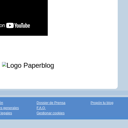
e
ón
Dossier de Prensa
Propón tu blog
s generales
F.A.Q.
legales
Gestionar cookies