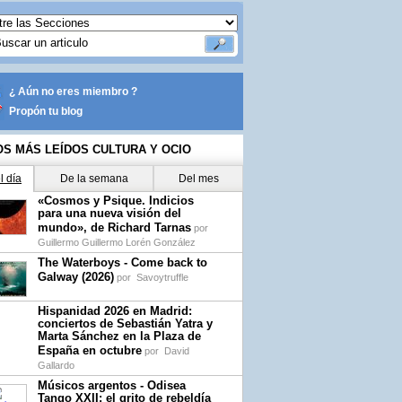
¿ Aún no eres miembro ?
Propón tu blog
OS MÁS LEÍDOS CULTURA Y OCIO
l día
De la semana
Del mes
«Cosmos y Psique. Indicios
para una nueva visión del
mundo», de Richard Tarnas
por
Guillermo Guillermo Lorén González
The Waterboys - Come back to
Galway (2026)
por
Savoytruffle
Hispanidad 2026 en Madrid:
conciertos de Sebastián Yatra y
Marta Sánchez en la Plaza de
España en octubre
por
David
Gallardo
Músicos argentos - Odisea
Tango XXII: el grito de rebeldía