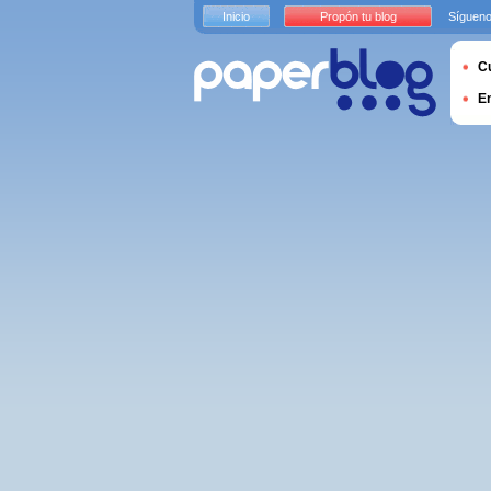
Inicio
Propón tu blog
Sígueno
Cu
E