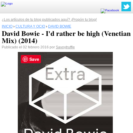
¿Los artículos de tu blog publicados aquí? ¡Propón tu blog!
INICIO
›
CULTURA Y OCIO
›
DAVID BOWIE
David Bowie - I'd rather be high (Venetian
Mix) (2014)
Publicado el 02 febrero 2016 por
Savoytruffle
Save