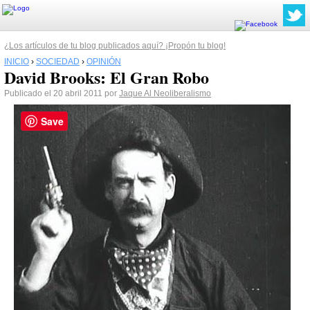
¿Los artículos de tu blog publicados aquí? ¡Propón tu blog!
INICIO
›
SOCIEDAD
›
OPINIÓN
David Brooks: El Gran Robo
Publicado el 20 abril 2011 por
Jaque Al Neoliberalismo
Save