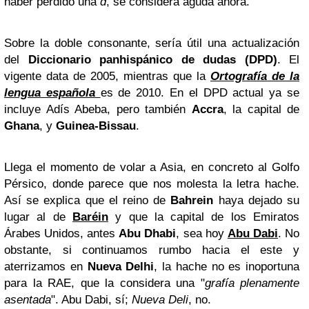
haber perdido una
d
, se considera aguda ahora.
Sobre la doble consonante, sería útil una actualización
del
Diccionario panhispánico de dudas (DPD)
. El
vigente data de 2005, mientras que la
Ortografía de la
lengua española
es de 2010. En el DPD actual ya se
incluye Adís Abeba, pero también
Accra
, la capital de
Ghana
, y
Guinea-Bissau
.
Llega el momento de volar a Asia, en concreto al Golfo
Pérsico, donde parece que nos molesta la letra hache.
Así se explica que el reino de
Bahrein
haya dejado su
lugar al de
Baréin
y que la capital de los Emiratos
Árabes Unidos, antes
Abu Dhabi
, sea hoy
Abu Dabi
. No
obstante, si continuamos rumbo hacia el este y
aterrizamos en
Nueva Delhi
, la hache no es inoportuna
para la RAE, que la considera una "
grafía plenamente
asentada
". Abu Dabi, sí;
Nueva Deli
, no.