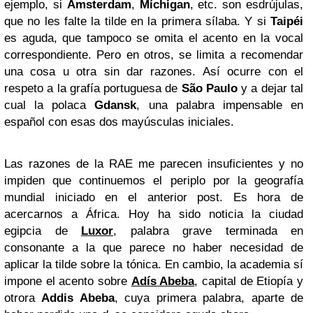
ejemplo, si
Ámsterdam
,
Míchigan
, etc. son esdrújulas,
que no les falte la tilde en la primera sílaba. Y si
Taipéi
es aguda, que tampoco se omita el acento en la vocal
correspondiente. Pero en otros, se limita a recomendar
una cosa u otra sin dar razones. Así ocurre con el
respeto a la grafía portuguesa de
São Paulo
y a dejar tal
cual la polaca
Gdansk
, una palabra impensable en
español con esas dos mayúsculas iniciales.
Las razones de la RAE me parecen insuficientes y no
impiden que continuemos el periplo por la geografía
mundial iniciado en el anterior post. Es hora de
acercarnos a África. Hoy ha sido noticia la ciudad
egipcia de
Luxor
, palabra grave terminada en
consonante a la que parece no haber necesidad de
aplicar la tilde sobre la tónica. En cambio, la academia sí
impone el acento sobre
Adís Abeba
, capital de Etiopía y
otrora
Addis Abeba
, cuya primera palabra, aparte de