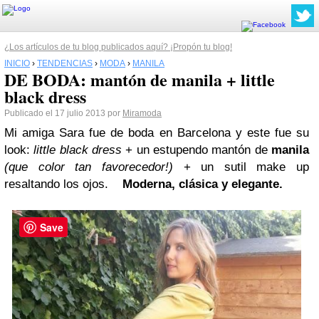
¿Los artículos de tu blog publicados aquí? ¡Propón tu blog!
INICIO
›
TENDENCIAS
›
MODA
›
MANILA
DE BODA: mantón de manila + little
black dress
Publicado el 17 julio 2013 por
Miramoda
Mi amiga Sara fue de boda en Barcelona y este fue su
look:
little black dress
+ un estupendo mantón de
manila
(que color tan favorecedor!)
+ un sutil make up
resaltando los ojos.
Moderna, clásica y elegante.
Save