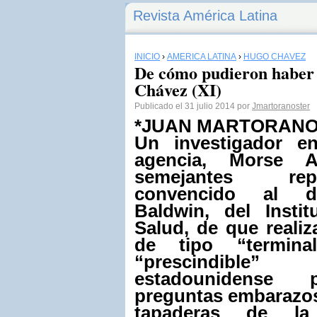
Revista América Latina
INICIO
›
AMÉRICA LATINA
›
HUGO CHÁVEZ
De cómo pudieron haber
Chávez (XI)
Publicado el 31 julio 2014 por
Jmartoranoster
*JUAN MARTORANO
Un investigador e
agencia, Morse A
semejantes re
convencido al do
Baldwin, del Insti
Salud, de que reali
de tipo “termina
“prescindibl
estadounidense p
preguntas embarazos
tapaderas de la