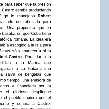
nte para saber que la presión
a Castro estaba produciendo
látigo lo manejaba
Robert
asiado descabellado para
ras. Una propuesta que en
se basaba en que Cuba tiene
atólica romana. La idea era
abía escogido a la isla para
esús sólo aparecería si la
idel Castro
. Para dar a la
edirían a la Marina que
legarían a La Habana una
na salva de bengalas que
ismo tiempo, una emisora de
ubanos y financiada por la
 el glorioso despliegue
e el pueblo supiera que el
nente y echara a Castro.