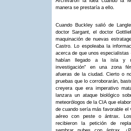
Archivaron la idea cuando la M
manera se prestaría a ello.
Cuando Buckley salió de Langle
doctor Sargant, el doctor Gottli
maquinación de nuevas estratag
Castro. Lo espoleaba la informa
acerca de que unos especialistas 
habían llegado a la isla y m
investigación” en una zona fé
afueras de la ciudad. Cierto o n
pruebas que lo corroborarán, bastó
creyera que era imperativo mat
lanzara un ataque biológico sobr
meteorólogos de la CIA que elabor
de cuando sería más favorable el 
aéreo con peste o ántrax. Lo
recibieron la petición de repl
sembrar nubes con ántrax. ¿P