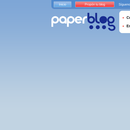
Inicio
Propón tu blog
Sígueno
Cu
E