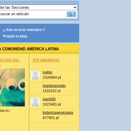
¿ Aún no eres miembro ?
Propón tu blog
A COMUNIDAD AMÉRICA LATINA
 AUTOR DEL
TOP MIEMBROS
A
pukko
2326964 pt
jmartoranoster
1102422 pt
ivan009
1023461 pt
her A.l.
botanicavenezuela
877901 pt