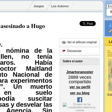
Juegos
Los Autores
 asesinado a Hugo
L
Ver el artículo original
.
n nómina de la
Denunciar
EL
llen, no tenía
DÍ
paros. Había
Sobre el autor
ctor Maitland
Jmartoranoster
tuto Nacional de
2889
veces
zara experimentos
compartido
l”. Un muerto
ver su perfil
e” en suelo
ver su blog
Est
odía suscitar
as y desvelar las
 Agencia. Sin