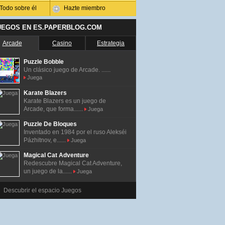
Todo sobre él
Hazte miembro
UEGOS EN ES.PAPERBLOG.COM
Arcade
Casino
Estrategia
Puzzle Bobble
Un clásico juego de Arcade. ......
Juega
Karate Blazers
Karate Blazers es un juego de
Arcade, que forma......
Juega
Puzzle De Bloques
Inventado en 1984 por el ruso Alekséi
Pázhitnov, e......
Juega
Magical Cat Adventure
Redescubre Magical Cat Adventure,
un juego de la......
Juega
Descubrir el espacio Juegos