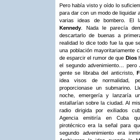
Pero había visto y oído lo suficie
para dar con un modo de liquidar 
varias ideas de bombero. El 
Kennedy
. Nada le parecía dem
descartarlo de buenas a prime
realidad lo dice todo fue la que 
una población mayoritariamente c
de esparcir el rumor de que
Dios
h
el segundo advenimiento… pero J
gente se libraba del anticristo,
F
idea visos de normalidad, p
proporcionase un submarino. L
noche, emergería y lanzaría u
estallarían sobre la ciudad. Al m
radio dirigida por exiliados c
Agencia emitiría en Cuba que
pirotécnico era la señal para qu
segundo advenimiento era inmi