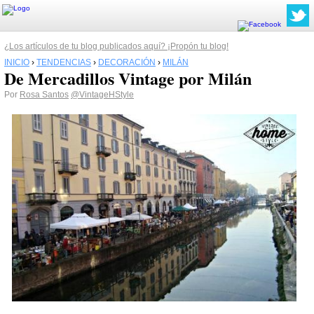
¿Los artículos de tu blog publicados aquí? ¡Propón tu blog!
INICIO
›
TENDENCIAS
›
DECORACIÓN
›
MILÁN
De Mercadillos Vintage por Milán
Por
Rosa Santos
@VintageHStyle