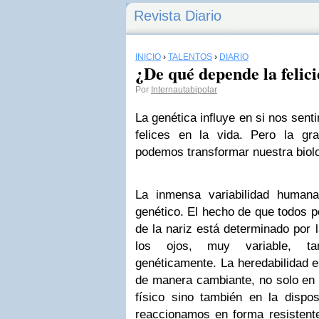
Revista Diario
INICIO
›
TALENTOS
›
DIARIO
¿De qué depende la felic
Por
Internautabipolar
La genética influye en si nos sen
felices en la vida. Pero la g
podemos transformar nuestra biolo
La inmensa variabilidad human
genético. El hecho de que todos 
de la nariz está determinado por l
los ojos, muy variable, ta
genéticamente. La heredabilidad 
de manera cambiante, no solo en 
físico sino también en la disposi
reaccionamos en forma resistente