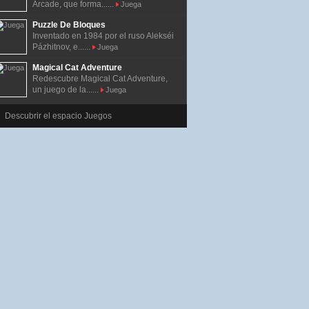
Arcade, que forma......
Juega
Puzzle De Bloques
Inventado en 1984 por el ruso Alekséi
Pázhitnov, e......
Juega
Magical Cat Adventure
Redescubre Magical Cat Adventure,
un juego de la......
Juega
Descubrir el espacio Juegos