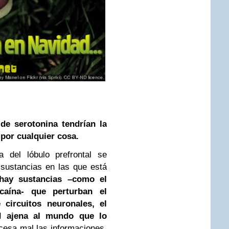
de serotonina tendrían la
 por cualquier cosa.
a del lóbulo prefrontal se
 sustancias en las que está
hay sustancias –como el
ocaína- que perturban el
 circuitos neuronales, el
ad ajena al mundo que lo
cesa mal las informaciones,