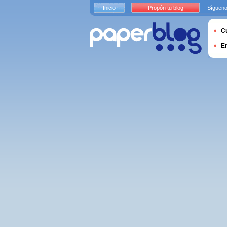
Inicio
Propón tu blog
Sígueno
Cu
E