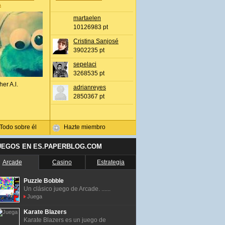
A
martaelen
10126983 pt
Cristina Sanjosé
3902235 pt
sepelaci
3268535 pt
her A.l.
adrianreyes
2850367 pt
Todo sobre él
Hazte miembro
UEGOS EN ES.PAPERBLOG.COM
Arcade
Casino
Estrategia
Puzzle Bobble
Un clásico juego de Arcade. ......
Juega
Karate Blazers
Karate Blazers es un juego de