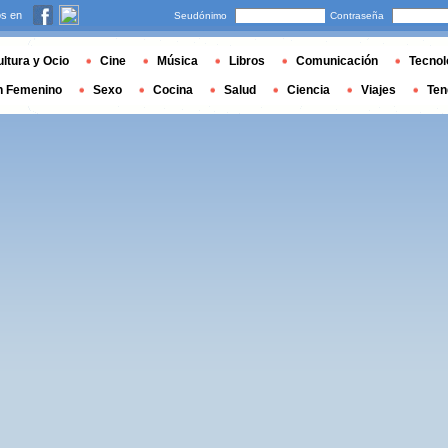
s en
Seudónimo
Contraseña
ltura y Ocio
Cine
Música
Libros
Comunicación
Tecnol
n Femenino
Sexo
Cocina
Salud
Ciencia
Viajes
Ten