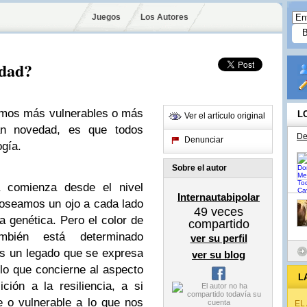
Juegos
Los Autores
idad?
timos más vulnerables o más
L
Ver el artículo original
ran novedad, es que todos
De
Denunciar
gía.
Sobre el autor
a comienza desde el nivel
Internautabipolar
poseamos un ojo a cada lado
49
veces
a genética. Pero el color de
compartido
mbién está determinado
ver su perfil
es un legado que se expresa
ver su blog
lo que concierne al aspecto
L
ción a la resiliencia, a si
 o vulnerable a lo que nos
EL