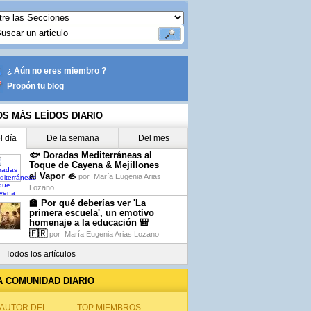
¿ Aún no eres miembro ?
Propón tu blog
OS MÁS LEÍDOS DIARIO
l día
De la semana
Del mes
🐟 Doradas Mediterráneas al
Toque de Cayena & Mejillones
al Vapor 🦪
por
María Eugenia Arias
Lozano
🏫 Por qué deberías ver 'La
primera escuela', un emotivo
homenaje a la educación 🎒
🇫🇷
por
María Eugenia Arias Lozano
Todos los artículos
A COMUNIDAD DIARIO
 AUTOR DEL
TOP MIEMBROS