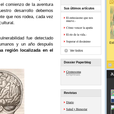
DÍ
 el comienzo de la aventura
Sus últimos artículos
estro desarrollo debemos
nte que nos rodea, cada vez
El entusiasmo que nos
mueve.-
ultural.
Cómo vencer la apatía
El río de la vida.-
ulnerabilidad fue detectado
Superar el desánimo
Est
humanos y un año después
a región localizada en el
Ver todos
Dossier Paperblog
Cromosoma
J
Empresas
Revistas
Diario
Salud y Bienestar