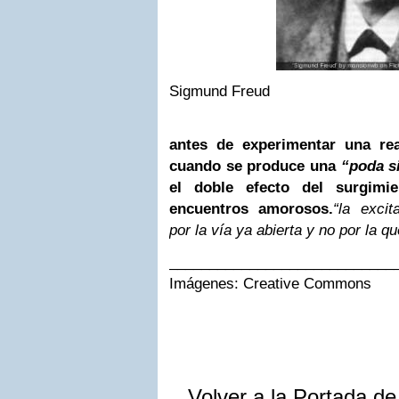
Sigmund Freud
antes de experimentar una rea
cuando se produce una
“poda si
el doble efecto del surgimi
encuentros amorosos.
“la excit
por la vía ya abierta y no por la qu
____________________________
Imágenes: Creative Commons
Volver a la Portada d