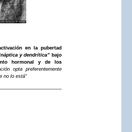
ctivación en la pubertad
náptica y dendrítica”
bajo
ento hormonal y de los
ación opta preferentemente
e no lo está”
__________________________________________
e