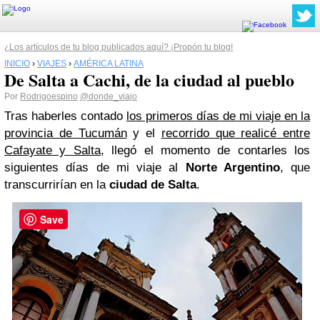
¿Los artículos de tu blog publicados aquí? ¡Propón tu blog!
INICIO
›
VIAJES
›
AMÉRICA LATINA
De Salta a Cachi, de la ciudad al pueblo
Por
Rodrigoespino
@donde_viajo
Tras haberles contado
los primeros días de mi viaje en la
provincia de Tucumán
y el
recorrido que realicé entre
Cafayate y Salta
, llegó el momento de contarles los
siguientes días de mi viaje al
Norte Argentino
, que
transcurrirían en la
ciudad de Salta
.
Save