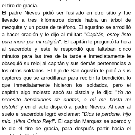
el tiro de gracia.
El padre Nieves pidió ser fusilado en otro sitio y fue
llevado a tres kilómetros donde había un árbol de
mezquite y un poste de teléfono. El agustino se arrodilló
a hacer oración y le dijo al militar: "
Capitán, estoy listo
para morir por mi religión
". El capitán le preguntó la hora
al sacerdote y este le respondió que faltaban cinco
minutos para las tres de la tarde e inmediatamente le
obsequió su reloj al capitán y sus demás pertenencias a
los otros soldados. El hijo de San Agustín le pidió a sus
captores que se arrodillaran para recibir la bendición, lo
que inmediatamente hicieron los soldados, pero el
capitán algo molesto sacó su pistola y le dijo: "
Yo no
necesito bendiciones de curitas, a mí me basta mi
pistola
" y en el acto disparó al padre Nieves. Al caer al
suelo el sacerdote logró exclamar: "
Dios te perdone, hijo
mío. ¡Viva Cristo Rey!
". El capitán Márquez se acercó y
le dio el tiro de gracia, para después partir hacia el