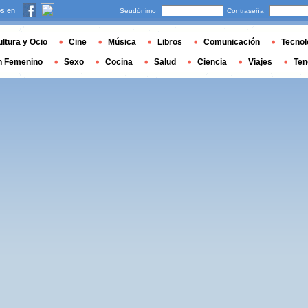
s en
Seudónimo
Contraseña
ltura y Ocio
Cine
Música
Libros
Comunicación
Tecnol
n Femenino
Sexo
Cocina
Salud
Ciencia
Viajes
Ten