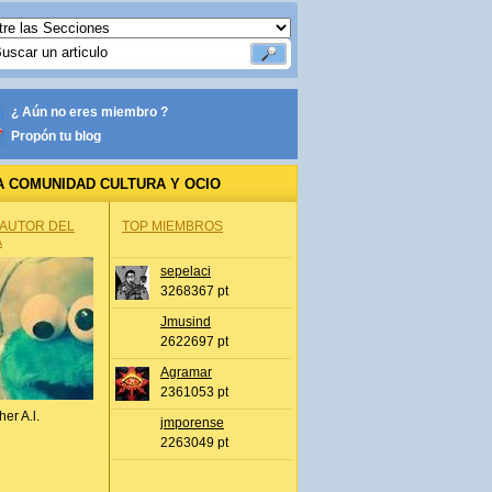
¿ Aún no eres miembro ?
Propón tu blog
A COMUNIDAD CULTURA Y OCIO
 AUTOR DEL
TOP MIEMBROS
A
sepelaci
3268367 pt
Jmusind
2622697 pt
Agramar
2361053 pt
her A.l.
jmporense
2263049 pt