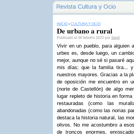
Revista Cultura y Ocio
INICIO
›
CULTURA Y OCIO
De urbano a rural
Publicado el 06 febrero 2022 por
Santi
Vivir en un pueblo, para alguien
urbes es, desde luego, un cambi
mejor, aunque no sé si pasaré aqu
mis días; que la familia tira... 
nuestros mayores. Gracias a la p
de oposición me encuentro en u
(norte de Castellón) de algo me
lugar repleto de historia en form
restauradas (como las murall
abandonadas (como las norias par
destaca la historia natural, las m
olivos. No me acostumbro a eso
de troncos enormes, enroscado