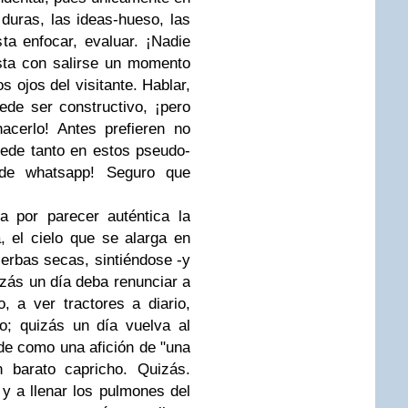
duras, las ideas-hueso, las
ta enfocar, evaluar. ¡Nadie
sta con salirse un momento
os ojos del visitante. Hablar,
ede ser constructivo, ¡pero
acerlo! Antes prefieren no
cede tanto en estos pseudo-
 de whatsapp! Seguro que
.
a por parecer auténtica la
, el cielo que se alarga en
hierbas secas, sintiéndose -y
izás un día deba renunciar a
o, a ver tractores a diario,
io; quizás un día vuelva al
uede como una afición de "una
 barato capricho. Quizás.
, y a llenar los pulmones del