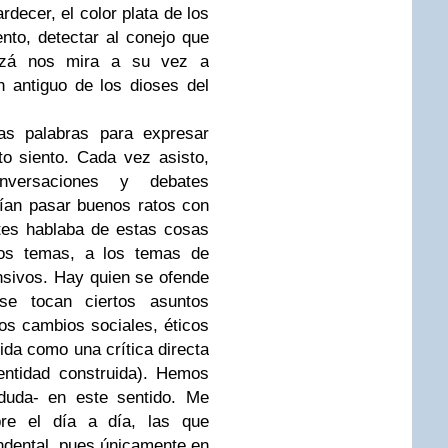
ardecer, el color plata de los
ento, detectar al conejo que
uizá nos mira a su vez a
 antiguo de los dioses del
s palabras para expresar
o siento. Cada vez asisto,
versaciones y debates
ían pasar buenos ratos con
ntes hablaba de estas cosas
os temas, a los temas de
ensivos. Hay quien se ofende
se tocan ciertos asuntos
los cambios sociales, éticos
ida como una crítica directa
entidad construida). Hemos
duda- en este sentido. Me
bre el día a día, las que
ndental, pues únicamente en