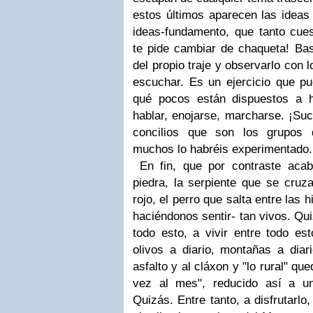
estos últimos aparecen las ideas 
ideas-fundamento, que tanto cues
te pide cambiar de chaqueta! Ba
del propio traje y observarlo con l
escuchar. Es un ejercicio que pu
qué pocos están dispuestos a h
hablar, enojarse, marcharse. ¡Su
concilios que son los grupos
muchos lo habréis experimentado
En fin, que por contraste acab
piedra, la serpiente que se cruza
rojo, el perro que salta entre las 
haciéndonos sentir- tan vivos. Qu
todo esto, a vivir entre todo est
olivos a diario, montañas a diar
asfalto y al cláxon y "lo rural" q
vez al mes", reducido así a un
Quizás. Entre tanto, a disfrutarlo