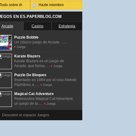
Todo sobre él
Hazte miembro
UEGOS EN ES.PAPERBLOG.COM
Arcade
Casino
Estrategia
Puzzle Bobble
Un clásico juego de Arcade. ......
Juega
Karate Blazers
Karate Blazers es un juego de
Arcade, que forma......
Juega
Puzzle De Bloques
Inventado en 1984 por el ruso Alekséi
Pázhitnov, e......
Juega
Magical Cat Adventure
Redescubre Magical Cat Adventure,
un juego de la......
Juega
Descubrir el espacio Juegos