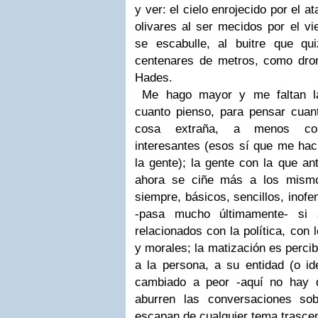
y ver: el cielo enrojecido por el at
olivares al ser mecidos por el vi
se escabulle, al buitre que q
centenares de metros, como dron
Hades.
Me hago mayor y me faltan la
cuanto pienso, para pensar cuant
cosa extraña, a menos con
interesantes (esos sí que me hac
la gente); la gente con la que a
ahora se ciñe más a los mism
siempre, básicos, sencillos, inof
-pasa mucho últimamente- si 
relacionados con la política, con 
y morales; la matización es percib
a la persona, a su entidad (o id
cambiado a peor -aquí no hay 
aburren las conversaciones so
escapan de cualquier tema trasce