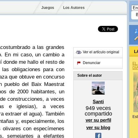
Juegos
Los Autores
 acostumbrado a las grandes
L
Ver el artículo original
o. En mi caso, un cambio a
í donde me hallo el resto de
Denunciar
EL
DÍ
y las obligaciones para con
Sobre el autor
laza que obtuve en concurso
n pueblo del Baix Maestrat
nos de 2000 habitantes, un
a de construcciones, a veces
Santi
as e iglesias), a veces
949
veces
compartido
a extraer el agua). También
Est
ver su perfil
ontañas y, especialmente, los
ver su blog
s olivares con especímenes
s, semejantes a elefantes