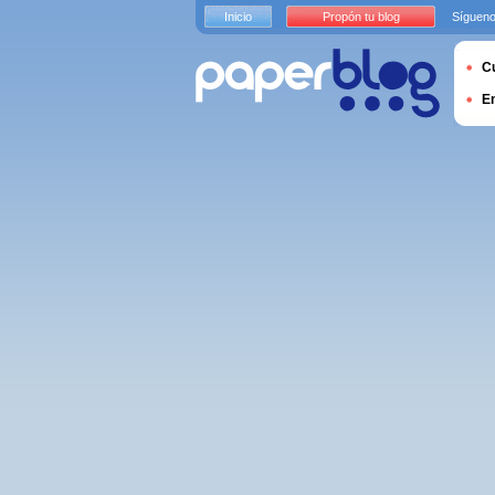
Inicio
Propón tu blog
Sígueno
Cu
E