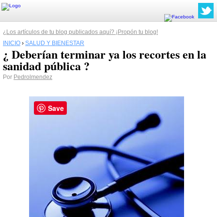
¿Los artículos de tu blog publicados aquí? ¡Propón tu blog!
INICIO
›
SALUD Y BIENESTAR
¿ Deberían terminar ya los recortes en la
sanidad pública ?
Por
Pedrolmendez
Save